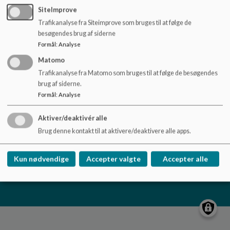
o
SiteImprove
l
Trafikanalyse fra Siteimprove som bruges til at følge de
d
Utterslev Skole og KKFO
besøgendes brug af siderne
e
Skoleholdervej 20
Formål
:
Analyse
t
utterslevskole@kk.dk
Matomo
33 66 92 00
Trafikanalyse fra Matomo som bruges til at følge de besøgendes
brug af siderne.
EAN NR.
5798009375612
Formål
:
Analyse
Tilgængelighedserklæring
Sitemap
Aktiver/deaktivér alle
Brug denne kontakt til at aktivere/deaktivere alle apps.
Kun nødvendige
Accepter valgte
Accepter alle
Cookie politik