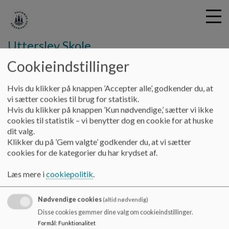
Utterslev Skole
Cookieindstillinger
G
Hvis du klikker på knappen ’Accepter alle’, godkender du, at
å
Undervisning
PLC og RC
Pædagiske metoder
vi sætter cookies til brug for statistik.
t
Hvis du klikker på knappen ’Kun nødvendige,’ sætter vi ikke
i
cookies til statistik – vi benytter dog en cookie for at huske
Pædagogiske metoder
l
dit valg.
h
Klikker du på ’Gem valgte’ godkender du, at vi sætter
o
cookies for de kategorier du har krydset af.
v
Pædagogiske metoder
e
Læs mere i
cookiepolitik
.
Dokumenter
d
i
Metoder-på-utterslev-final.pdf
Nødvendige cookies
n
(altid nødvendig)
d
Disse cookies gemmer dine valg om cookieindstillinger.
h
Formål
:
Funktionalitet