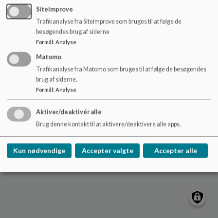
o
Skoleholdervej 20
SiteImprove
l
utterslevskole@kk.dk
Trafikanalyse fra Siteimprove som bruges til at følge de
d
besøgendes brug af siderne
33 66 92 00
e
Formål
:
Analyse
t
EAN NR.
5798009375612
Matomo
Tilgængelighedserklæring
Trafikanalyse fra Matomo som bruges til at følge de besøgendes
Sitemap
brug af siderne.
Formål
:
Analyse
Aktiver/deaktivér alle
Cookie politik
Brug denne kontakt til at aktivere/deaktivere alle apps.
Kun nødvendige
Accepter valgte
Accepter alle