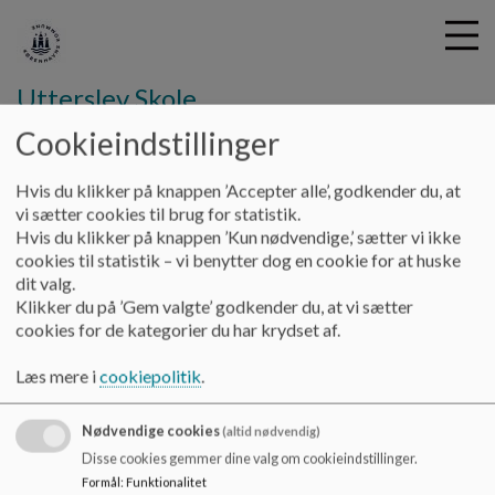
Utterslev Skole
Cookieindstillinger
G
Hvis du klikker på knappen ’Accepter alle’, godkender du, at
å
Kontakt
Lærere og pædagoger
vi sætter cookies til brug for statistik.
t
Hvis du klikker på knappen ’Kun nødvendige,’ sætter vi ikke
i
cookies til statistik – vi benytter dog en cookie for at huske
Lærere og pædagoger
l
dit valg.
h
Klikker du på ’Gem valgte’ godkender du, at vi sætter
o
cookies for de kategorier du har krydset af.
v
Lærere og pædagoger kan kontaktes ved at sende en besked
e
på Aula.
Læs mere i
cookiepolitik
.
d
i
Nødvendige cookies
n
(altid nødvendig)
d
Disse cookies gemmer dine valg om cookieindstillinger.
h
Utterslev Skole og KKFO
Formål
:
Funktionalitet