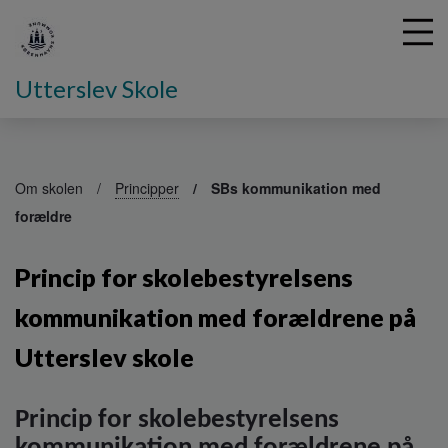
Utterslev Skole
G
å
Om skolen
Principper
SBs kommunikation med
t
forældre
i
l
h
Princip for skolebestyrelsens
o
v
kommunikation med forældrene på
e
d
Utterslev skole
i
n
d
Princip for skolebestyrelsens
h