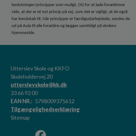
beslutninger/principper som muligt, OG for at lade forældrene
vide, at der er et nyt princip på vej, som det er vigtigt, at de også
har kendskab til. Når principper er færdigudarbejdede, sendes de
ud på Aula til alle forældre og lægges samtidigt på skolens
hjemmeside.
Utterslev Skole og KKFO
Skoleholdervej 20
utterslevskole@kk.dk
33 66 92 00
EAN NR.
5798009375612
Tilgængelighedserklæring
Sitemap