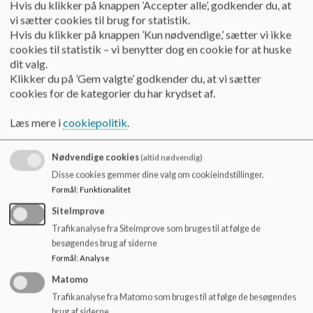
Hvis du klikker på knappen ’Accepter alle’, godkender du, at
vi sætter cookies til brug for statistik.
Årgangsforældremøder:
Et medlem fra skolebestyrelsen deltager
Hvis du klikker på knappen ’Kun nødvendige,’ sætter vi ikke
én gang årligt ved årgangs-forældremøder i starten af året og
cookies til statistik – vi benytter dog en cookie for at huske
præsenterer skolebestyrelsen samt vejleder om kommunikation
dit valg.
med bestyrelsen. Ved øvrige forældremøder på skolen overvejes
Klikker du på ’Gem valgte’ godkender du, at vi sætter
det derudover altid, hvorvidt skolebestyrelsen skal deltage for at
cookies for de kategorier du har krydset af.
informere om det aktuelle arbejde og fokus i bestyrelsen.
Læs mere i
cookiepolitik
.
Kontaktforældrenes kontakt med skolebestyrelsens
medlemmer:
Der udvælges i hver klasse to kontaktforældre og to
Nødvendige cookies
(altid nødvendig)
suppleanter, som er bindeled mellem forældre og
Disse cookies gemmer dine valg om cookieindstillinger.
skolebestyrelsen. Skolebestyrelsesmedlemmerne kan f.eks.
Formål
:
Funktionalitet
deltage i mødeaktiviteter, der har til formål at afdække
SiteImprove
problemstillingerne og hjælpe gode løsninger på vej i samarbejde
Trafikanalyse fra Siteimprove som bruges til at følge de
med skoleledelsen.
besøgendes brug af siderne
Formål
:
Analyse
Forældres kontakt med skolebestyrelsens medlemmer:
Alle
forældre opfordres til at dele emner med skolebestyrelsen, der
Matomo
kan have relevans for skolebestyrelsens arbejde med at forbedre
Trafikanalyse fra Matomo som bruges til at følge de besøgendes
skolen. Dette kan være emner af både specifik og generel karakter
brug af siderne.