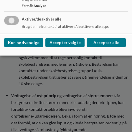
og dreje sig om alt fra miljø, fysiske rammer til fællesskab og
Formål
:
Analyse
kommunikation. Alt hvad en forælder mener kan have værdi for
Aktiver/deaktivér alle
skolebestyrelsen at have kendskab til er relevant.
Skolebestyrelsen bearbejder og drøfter disse henvendelser og
Brug denne kontakt til at aktivere/deaktivere alle apps.
bruger informationen i dets arbejde, der har til hensigt at udvikle
og forbedre skolen og dens fremadrettede praksis.
Kun nødvendige
Accepter valgte
Accepter alle
Henvendelser kan sendes til skolebestyrelsen og forældre er
også velkommen til at tage personlig kontakt til
skolebestyrelsens medlemmer på skolen. Bestyrelsen kan
kontaktes under skolebestyrelses gruppe i Aula.
Skolebestyrelsen tilstræber at svare på henvendelser indenfor
10 skoledage.
Vedtagelse af nyt princip og vedtagelse af større emner:
Når
bestyrelsen drøfter større emner eller udarbejder principper, kan
forældre/kontaktforældre blive involveret i
drøftelserne/udarbejdelsen, f.eks. i form af en høring. Både med
det formål, at de kan give input og klæde bestyrelsen ordentlig på
til at vedtage så robuste og fyldestgørende