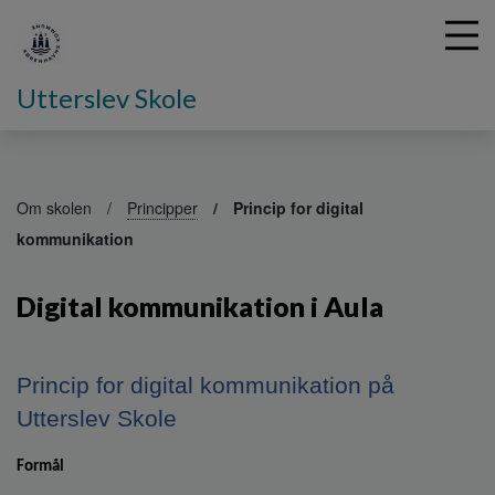
Utterslev Skole
G
å
Om skolen
Principper
Princip for digital
t
kommunikation
i
l
h
Digital kommunikation i Aula
o
v
e
Princip for digital kommunikation på
d
i
Utterslev Skole
n
d
Formål
h