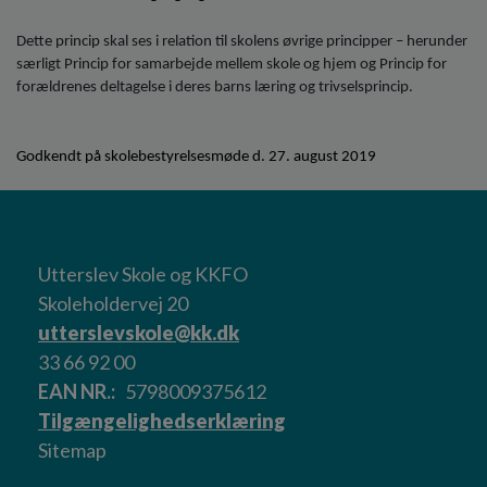
Dette princip skal ses i relation til skolens øvrige principper – herunder
særligt Princip for samarbejde mellem skole og hjem og Princip for
forældrenes deltagelse i deres barns læring og trivselsprincip.
Godkendt på skolebestyrelsesmøde d. 27. august 2019
Utterslev Skole og KKFO
Skoleholdervej 20
utterslevskole@kk.dk
33 66 92 00
EAN NR.
5798009375612
Tilgængelighedserklæring
Sitemap