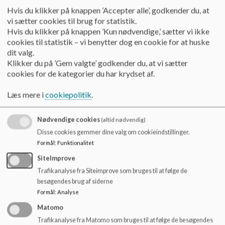
bred forældregruppe, f.eks. med brug af oversigter, piktogrammer
Hvis du klikker på knappen ’Accepter alle’, godkender du, at
og lignende.
vi sætter cookies til brug for statistik.
Skolen lægger ved skoleårets begyndelse arrangementer for hele
Hvis du klikker på knappen ’Kun nødvendige,’ sætter vi ikke
skoleåret i kalenderen, så forældre har mulighed for planlægning
cookies til statistik – vi benytter dog en cookie for at huske
og der skabes forudsigelighed i samarbejdet
dit valg.
Klikker du på ’Gem valgte’ godkender du, at vi sætter
Skolen understøtter alle forældre og elever i at bruge Aula – både
cookies for de kategorier du har krydset af.
på computer og som app. Der er hvert år særlig Aula-introduktion
til de nye forældre.
Læs mere i
cookiepolitik
.
Minimum 4 gange årligt sender ledelsen nyhedsmails ud om
skolens aktiviteter og virke
Nødvendige cookies
(altid nødvendig)
Disse cookies gemmer dine valg om cookieindstillinger.
Formål
:
Funktionalitet
Elevens brug af aula:
SiteImprove
Trafikanalyse fra Siteimprove som bruges til at følge de
Jo ældre barnet er, jo mere medansvarlig bliver barnet i forhold til selv
besøgendes brug af siderne
at læse beskeder, ugeplaner, elevplaner og huske hvad der er
Formål
:
Analyse
nødvendigt, for at kunne deltage i skolens undervisning og aktiviteter.
Matomo
Både lærere, pædagoger og forældre understøtter denne
Trafikanalyse fra Matomo som bruges til at følge de besøgendes