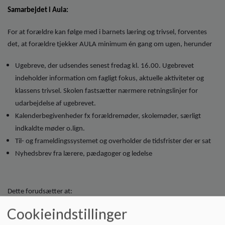
Samarbejdet i Aula:
For at forældre kan følge med i barnets læring og trivsel, forventes
det, at forældre tjekker AULA minimum én gang om ugen, herunder
Ugebreve, der udsendes senest fredag kl. 16.00. Ugebrevet
indeholder information om fagligt fokus, aktuelle aktiviteter og
klassens trivsel. Skolen fastsætter nærmere retningslinjer for
udarbejdelse af ugebrevet.
Kalenderbegivenheder fx forældremøder, skolemøder, særligt
indkaldte møder o.lign.
Til- og frameldingssystemet og overholder de tidsfrister der er sat
Nyhedsbrev fra lærere, pædagoger og ledelse
Dette forudsætter at:
Cookieindstillinger
Ugebreve og øvrig kommunikation er nemt læsbar og målrettet en