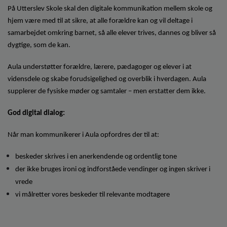
o
På Utterslev Skole skal den digitale kommunikation mellem skole og
l
hjem være med til at sikre, at alle forældre kan og vil deltage i
d
samarbejdet omkring barnet, så alle elever trives, dannes og bliver så
e
dygtige, som de kan.
t
Aula understøtter forældre, lærere, pædagoger og elever i at
vidensdele og skabe forudsigelighed og overblik i hverdagen. Aula
supplerer de fysiske møder og samtaler – men erstatter dem ikke.
God digital dialog:
Når man kommunikerer i Aula opfordres der til at:
beskeder skrives i en anerkendende og ordentlig tone
der ikke bruges ironi og indforståede vendinger og ingen skriver i
vrede
vi målretter vores beskeder til relevante modtagere