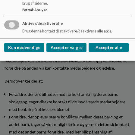
selvstændiggørelse af barnet.
brug af siderne.
Formål
:
Analyse
Aula er et sikkert sted at udveksle beskeder og billeder. Eleverne kan
derfor benytte Aula som fælles kommunikationsmiddel frem for
Aktiver/deaktivér alle
andre ”ubeskyttede” sociale medier.
Brug denne kontakt til at aktivere/deaktivere alle apps.
Det Aula ikke bruges til:
Kun nødvendige
Accepter valgte
Accepter alle
Aula anvendes ikke til at løse konflikter eller rette kritik af
medarbejdere, andre forældre eller elever. Skolen oplyser hvorledes
forældre på anden vis kan kontakte medarbejdere og ledelse.
Derudover gælder at:
Forældre, der er utilfredse med forhold omkring deres barns
skolegang, tager direkte kontakt til de involverede medarbejdere
med henblik på at løse problemet
Forældre, der oplever større konflikter mellem deres barn og et
andet barn, tager så vidt muligt direkte og gerne telefonisk kontakt
med det andet barns forældre, med henblik på løsning af