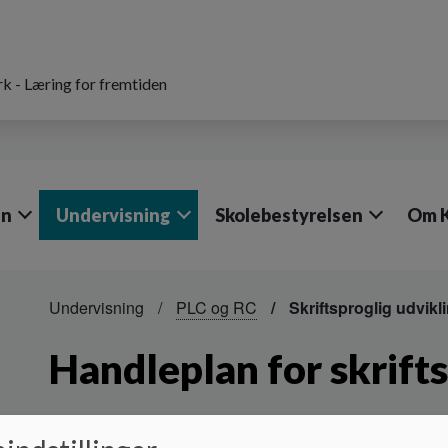
k - Læring for fremtiden
en
Undervisning
Skolebestyrelsen
Om 
Undervisning
PLC og RC
Skriftsproglig udvikl
Handleplan for skrifts
Handleplan for skriftsproglig udvikling