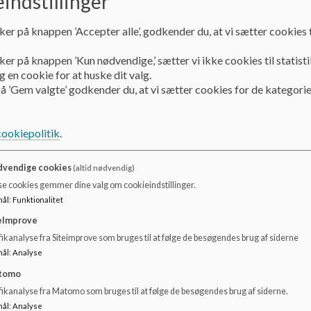
indstillinger
Dokumenter
ker på knappen ’Accepter alle’, godkender du, at vi sætter cookies t
Handleplan for skriftsproglig udvikling Utterslev Skole 2018.pdf
ker på knappen ’Kun nødvendige,’ sætter vi ikke cookies til statisti
 en cookie for at huske dit valg.
å ’Gem valgte’ godkender du, at vi sætter cookies for de kategorie
cookiepolitik
.
vendige cookies
(altid nødvendig)
se cookies gemmer dine valg om cookieindstillinger.
mål
:
Funktionalitet
eImprove
ikanalyse fra Siteimprove som bruges til at følge de besøgendes brug af siderne
mål
:
Analyse
tomo
fikanalyse fra Matomo som bruges til at følge de besøgendes brug af siderne.
mål
:
Analyse