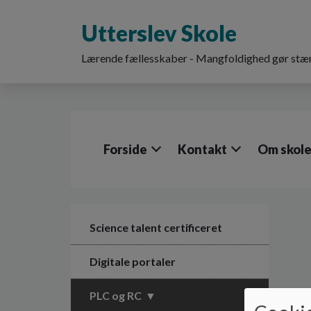
G
å
Utterslev Skole
t
i
Lærende fællesskaber - Mangfoldighed gør stær
l
h
o
v
e
d
Forside
Kontakt
Om skol
i
n
d
h
o
l
Science talent certificeret
d
e
Digitale portaler
t
PLC og RC