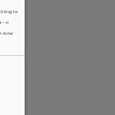
il brug for
k – vi
r du har