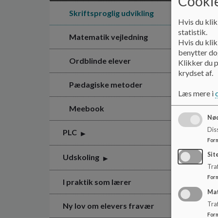
Cookie
Skriftsproglig udvikling
Hvis du klik
statistik.
Matematik vejledning
Hvis du klik
benytter dog
Ordblinde elever
Klikker du p
krydset af.
Pædagiske metoder
Læs mere i
Meebook
Nød
Dis
PLC
For
Sit
Udskoling
Traf
For
I praktik som lærer
Ma
Tra
Ny lov om elevers fravær
For