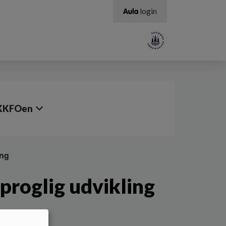
login
KKFOen
ing
proglig udvikling