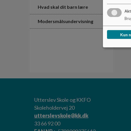
Hvad skal dit barn lære
Akt
Brug
Modersmålsundervisning
Kun 
Utterslev Skole og KKFO
Skoleholdervej 20
utterslevskole@kk.dk
33 66 92 00