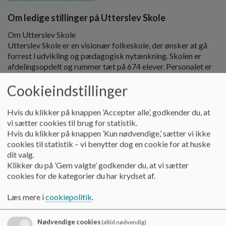
o
l
Om ledige stillinger på Utterslev Skole
d
Om Utterslev Skole
e
Utterslev Skole er en visionær folkeskole, der ønsker at gå
t
forrest i udvikling og pædagogisk nytænkning. Skolen er
afdelingsopdelt og rummer tæt på 674 elever. Personalet er
kendetegnet ved høj faglighed og en god samarbejdskultur,
Cookieindstillinger
der vægter fællesskabet. Skolen er bygget i 2002 og har fine,
fysiske rammer, som vi værner om.
Hvis du klikker på knappen ’Accepter alle’, godkender du, at
Utterslev Skole har en naturfaglig profil, og overalt på skolen
vi sætter cookies til brug for statistik.
vil du opleve, at vi brænder for det naturfaglige og
Hvis du klikker på knappen ’Kun nødvendige,’ sætter vi ikke
udeskolelivet. Musik har en central plads i skolens hverdag.
cookies til statistik – vi benytter dog en cookie for at huske
Endvidere er Utterslev Skole uddannelsesinstitution for
dit valg.
lærer- og pædagogstuderende. Forældregruppen er
Klikker du på ’Gem valgte’ godkender du, at vi sætter
kendetegnet af et stort engagement, og Utterslev Skole er et
cookies for de kategorier du har krydset af.
naturligt valg for forældrene i lokalområdet.
Læs mere i
cookiepolitik
.
På Utterslev Skole arbejder vi med en fleksibel
tilstedeværelse, inden for de rammer Københavns Kommune
Nødvendige cookies
har udstukket. Du vil få en teamarbejdsplads i et lokale
(altid nødvendig)