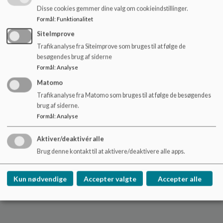
sammen med dine teammakkere og du vil få stillet en en
Disse cookies gemmer dine valg om cookieindstillinger.
bærbar computer til rådighed.
Formål
:
Funktionalitet
SiteImprove
Yderligere information
Trafikanalyse fra Siteimprove som bruges til at følge de
Ser du en stillingsbeskrivelse, som interesserer dig er du altid
besøgendes brug af siderne
velkommen til at kontakte Utterslev Skole på
Formål
:
Analyse
tlf.: 3366 9200.
Matomo
Hvis du vil søge en stilling på Utterslev Skole og KKFO:
Trafikanalyse fra Matomo som bruges til at følge de besøgendes
Du skriver en kort, motiveret ansøgning. Vedhæft CV,
brug af siderne.
eksamensbevis og evt. relevante udtalelser. Skriv meget
Formål
:
Analyse
gerne din e-mail-adresse og telefonnummer.
Aktiver/deaktivér alle
Ansøgningen sendes via et opslag på Københavns Kommunes
Brug denne kontakt til at aktivere/deaktivere alle apps.
webside over ledige stillinger.
Kun nødvendige
Accepter valgte
Accepter alle