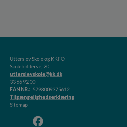
Utterslev Skole og KKFO
Skoleholdervej 20
utterslevskole@kk.dk
33 66 92 00
EAN NR.
5798009375612
Tilgængelighedserklæring
Sitemap