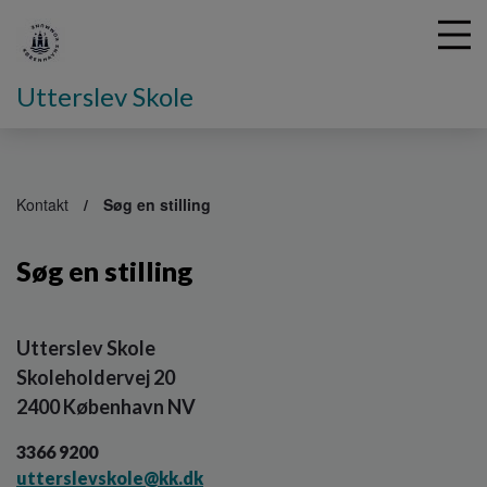
Utterslev Skole
G
å
Kontakt
Søg en stilling
t
i
Søg en stilling
l
h
o
v
Utterslev Skole
e
Skoleholdervej 20
d
i
2400 København NV
n
d
3366 9200
h
utterslevskole@kk.dk