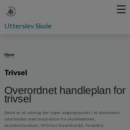
Utterslev Skole
G
å
Hjem
t
i
Trivsel
l
h
o
Overordnet handleplan for
v
trivsel
e
d
i
Dette er et uddrag der tager udgangspunkt i et dokument
n
udarbejdet med inspiration fra skoleledelsen,
d
h
skolebestyrelsen, UFO’ens forældreråd, forældre,