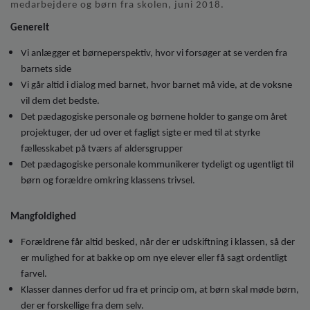
o
medarbejdere og børn fra skolen, juni 2018.
l
Generelt
d
e
Vi anlægger et børneperspektiv, hvor vi forsøger at se verden fra
t
barnets side
Vi går altid i dialog med barnet, hvor barnet må vide, at de voksne
vil dem det bedste.
Det pædagogiske personale og børnene holder to gange om året
projektuger, der ud over et fagligt sigte er med til at styrke
fællesskabet på tværs af aldersgrupper
Det pædagogiske personale kommunikerer tydeligt og ugentligt til
børn og forældre omkring klassens trivsel.
Mangfoldighed
Forældrene får altid besked, når der er udskiftning i klassen, så der
er mulighed for at bakke op om nye elever eller få sagt ordentligt
farvel.
Klasser dannes derfor ud fra et princip om, at børn skal møde børn,
der er forskellige fra dem selv.