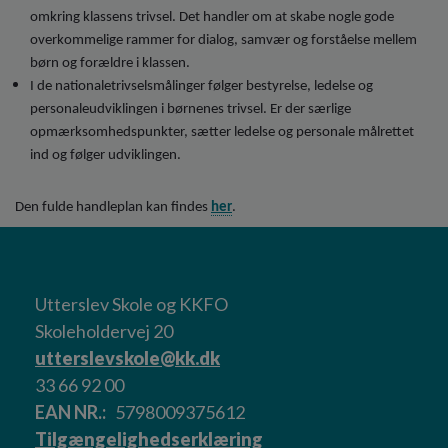
omkring klassens trivsel. Det handler om at skabe nogle gode
overkommelige rammer for dialog, samvær og forståelse mellem
børn og forældre i klassen.
I de nationaletrivselsmålinger følger bestyrelse, ledelse og
personaleudviklingen i børnenes trivsel. Er der særlige
opmærksomhedspunkter, sætter ledelse og personale målrettet
ind og følger udviklingen.
Den fulde handleplan kan findes
her
.
Utterslev Skole og KKFO
Skoleholdervej 20
utterslevskole@kk.dk
33 66 92 00
EAN NR.
5798009375612
Tilgængelighedserklæring