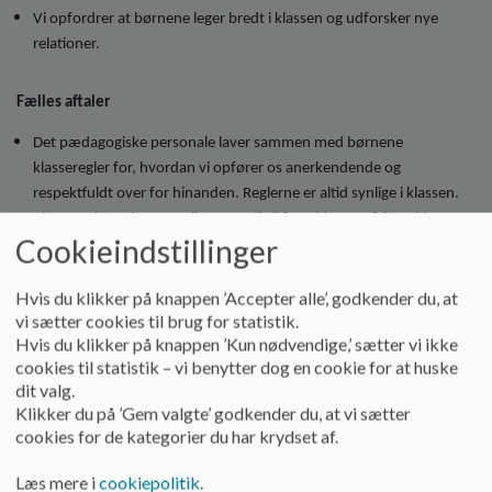
Vi opfordrer at børnene leger bredt i klassen og udforsker nye
relationer.
Fælles
aftaler
Det pædagogiske personale laver sammen med børnene
klasseregler for, hvordan vi opfører os anerkendende og
respektfuldt over for hinanden. Reglerne er altid synlige i klassen.
Klassereglerne kommunikeres også til forældrene, så forældrene
Cookieindstillinger
kender dem og kan støtte op om dem.
En gang ugentligt taler elever og det pædagogiske personale om,
hvordan man i klassen passer godt på sig selv, hinanden og
Hvis du klikker på knappen ’Accepter alle’, godkender du, at
vi sætter cookies til brug for statistik.
fællesskabet.
Hvis du klikker på knappen ’Kun nødvendige,’ sætter vi ikke
Forældre opfordres til at aftale fest- og fødselsdagsregler, der sikrer
cookies til statistik – vi benytter dog en cookie for at huske
at alle børn eller alle drenge/piger inviteres til arrangementer i
dit valg.
klassen.
Klikker du på ’Gem valgte’ godkender du, at vi sætter
cookies for de kategorier du har krydset af.
De fysiske rammer
Læs mere i
cookiepolitik
.