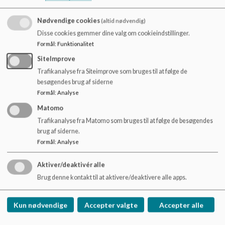
Det pædagogiske personale tager løbende stilling til og vurderer om
støjniveauet i læringssituationerne er passende for det der foregår,
Nødvendige cookies
(altid nødvendig)
og handler i forhold til det.
Disse cookies gemmer dine valg om cookieindstillinger.
Formål
:
Funktionalitet
Særligt for indskolingen
SiteImprove
For at inddrage alle børn aktivt i arbejdet med at fremme den
Trafikanalyse fra Siteimprove som bruges til at følge de
sociale trivsel, har skole og UFO hvert år (typisk i starten af
besøgendes brug af siderne
skoleåret) specielt stort fokus på kammeratskab, relationer og
Formål
:
Analyse
sprogbrug.
Matomo
Skole og UFO har et ugentligt klassemøde, trivselsmøde.
Trafikanalyse fra Matomo som bruges til at følge de besøgendes
UFOen afholder jævnligt børnemøder, hvor spørgsmål om trivsel
brug af siderne.
tages op.
Formål
:
Analyse
Aktiver/deaktivér alle
Særligt for mellemtrinnet
Brug denne kontakt til at aktivere/deaktivere alle apps.
Indleder hvert nyt skoleår med kampagnen: ”Den gode stil”, som
italesætter den ønskede adfærd og spilleregler for børnenes
Kun nødvendige
Accepter valgte
Accepter alle
samvær.
Klubsamarbejde om trivselsmæssige udfordringer og samarbejder