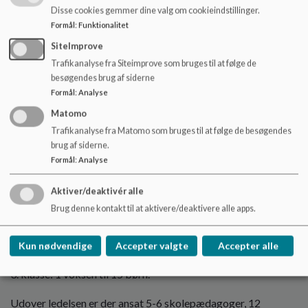
"Nysgerrige Per". UFOen er idrætscertificeret. Denne
Disse cookies gemmer dine valg om cookieindstillinger.
certificering er med til at styrke de idrætslige og
Formål
:
Funktionalitet
sundhedsfremmende aktiviteter.
SiteImprove
UFOen arbejder med pædagogiske pejlemærker. Vores
Trafikanalyse fra Siteimprove som bruges til at følge de
pædagogiske perspektivplan understøtter de politiske
besøgendes brug af siderne
pejlemærker. Hvert år har vi særlige pædagogiske
Formål
:
Analyse
indsatsområder.
Matomo
Trafikanalyse fra Matomo som bruges til at følge de besøgendes
brug af siderne.
Formål
:
Analyse
Normering
Normering pr. 1. oktober 2025
Aktiver/deaktivér alle
Brug denne kontakt til at aktivere/deaktivere alle apps.
UFOens samlede børnenormering udgør pr. 1. oktober 2025:
252 børn fra børnehaveklasse til 3. klasse.
Kun nødvendige
Accepter valgte
Accepter alle
Normeringen i UFOen (pr. 1. januar 2019): Børnehaveklasse -
3. klasse: 1 voksen til 15 børn.
Udover ledelsen er der ansat 5-6 skolepædagoger, 12