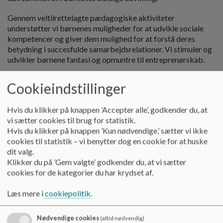
o
l
Gennem veltilrettelagte pædagogiske aktiviteter
d
understøtter vi børnenes muligheder for at udvikle sociale
e
kompetencer og giver dem mulighed for at forstå deres
t
betydning i succesfulde samarbejdsrelationer. Vi stimuler og
udvikler børnene fantasi og opmuntre til entreprenørskab.
Vi har en naturfaglig profil med en stærk vision, som tager
Cookieindstillinger
afsæt i udfoldelsen af kreativitet, det legende menneske og
det at kunne se mange mulige løsninger med hensyn til
Hvis du klikker på knappen ’Accepter alle’, godkender du, at
hverdagens udfordringer - hos os er der højt til loftet og plads
vi sætter cookies til brug for statistik.
til eksperimenter.
Hvis du klikker på knappen ’Kun nødvendige,’ sætter vi ikke
cookies til statistik – vi benytter dog en cookie for at huske
UFOen har egne basislokaler og fælles lokaler med skolen.
dit valg.
UFOen har en fælles overordnet pædagogisk målsætning,
Klikker du på ’Gem valgte’ godkender du, at vi sætter
som bygger på værdibaseret og anerkendende pædagogik
cookies for de kategorier du har krydset af.
og ledelse.
Læs mere i
cookiepolitik
.
UFOen har en naturfaglig profil. Vi arbejder med naturfag i
alle vores fagområder. Vi har en naturfaglig vision. Der
arbejdes med bla. med en konkret naturvidenskabe metode
Nødvendige cookies
(altid nødvendig)