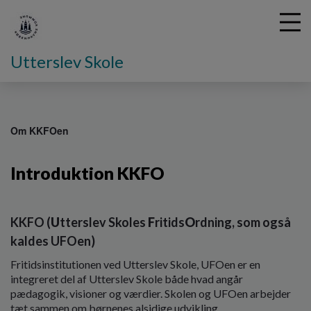
Utterslev Skole
G
å
Om KKFOen
t
i
Introduktion KKFO
l
h
o
v
KKFO (
U
tterslev Skoles
F
ritids
O
rdning, som også
e
kaldes UFOen)
d
i
Fritidsinstitutionen ved Utterslev Skole, UFOen er en
n
integreret del af Utterslev Skole både hvad angår
d
pædagogik, visioner og værdier. Skolen og UFOen arbejder
h
tæt sammen om børnenes alsidige udvikling.