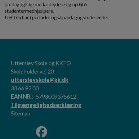
pædagogiske medarbejdere og op til 6
studentermedhjælpere.
UFO'en har i perioder også pædagogstuderende
.
Utterslev Skole og KKFO
Skoleholdervej 20
utterslevskole@kk.dk
33 66 92 00
EAN NR.
5798009375612
Tilgængelighedserklæring
Sitemap