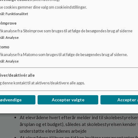
Tre gange årligt afholdes et fællesmøde for det store og de
se cookies gemmer dine valg om cookieindstillinger.
hinanden om arbejdet.
mål
:
Funktionalitet
Valg af repræsentanter til skolebestyrelsen
eImprove
ikanalyse fra Siteimprove som bruges til at følge de besøgendes brug af siderne
Der skal jf. folkeskoleloven være to elevrepræsentanter i
stemmeret i skolebestyrelsen. Skolebestyrelsen holder 8 
mål
:
Analyse
er automatisk også elevrådsrepræsentant i skolebestyrels
tomo
efter følgende fremgangsmåde:
fikanalyse fra Matomo som bruges til at følge de besøgendes brug af siderne.
mål
:
Analyse
Alle elever i det store elevråd kan stille op til at sidde i
elevrådsmedlemmerne i både det lille og dets store elevrå
iver/deaktivér alle
elevrådsrepræsentant i skolebestyrelsen. Dette meddeles
 denne kontakt til at aktivere/deaktivere alle apps.
Valg af elevrådsrepræsentant til skolebestyrelsen skal ske 
elevrepræsentanter er udpeget og kan deltage i skolebes
nødvendige
Accepter valgte
Accepter 
For kontakten med skolebestyrelsen gælder:
At elevrådene hvert efterår melder ind til skolebestyrelse
årsplan og et budget), således at skolebestyrelsen kender 
understøtte elevrådenes arbejde
At elevrådene til hver en tid kan invitere repræsentanter 