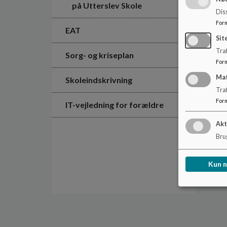
på Utterslev Skole
Dis
For
EAT
Sit
Traf
Sorg- og kriseplan
For
Ma
Skoleindskrivning
Tra
For
IT-vejledning for forældre
Akt
Brug
Kun 