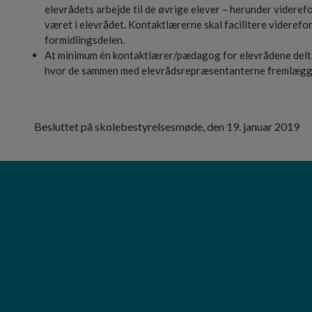
elevrådets arbejde til de øvrige elever – herunder videref
været i elevrådet. Kontaktlærerne skal facilitere viderefo
formidlingsdelen.
At minimum én kontaktlærer/pædagog for elevrådene delta
hvor de sammen med elevrådsrepræsentanterne fremlægge
Besluttet på skolebestyrelsesmøde, den 19. januar 2019