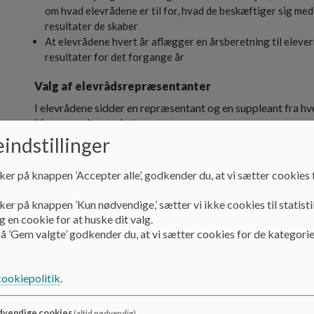
om hvad elevrådene er til for, hvad de beskæftiger sig med,
resultater de skaber
At elevrådene hvert år aflægger en årsberetning til elev
resultater for det forgange år
Valg af elevrådsrepræsentanter
I elevrådene sidder en repræsentant og en suppleant fra hv
klasserne sker ved at:
indstillinger
Klasserne vælger en repræsentant og en suppleant fra hver 
for det kommende skoleår. 0.-klasserne vælger deres repræ
ker på knappen ’Accepter alle’, godkender du, at vi sætter cookies t
første elevrådsmøde.
Elevrådet konstituerer sig med formand og næstformand på
ker på knappen ’Kun nødvendige,’ sætter vi ikke cookies til statisti
 en cookie for at huske dit valg.
Samspillet mellem det store og det lille elevråd
å ’Gem valgte’ godkender du, at vi sætter cookies for de kategorie
På det sidste møde i juni udpeger det store elevråd og det li
sikre en løbende kontakt elevrådene imellem. Elevrådsve
mellem de to elevråd. Det er elevrådsvennen i det store ele
cookiepolitik
.
opsøgende.
vendige cookies
(altid nødvendig)