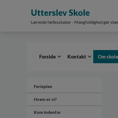
G
å
Utterslev Skole
t
i
Lærende fællesskaber - Mangfoldighed gør stær
l
h
o
v
e
d
Forside
Kontakt
Om skol
i
n
d
h
o
l
Ferieplan
d
e
Hvem er vi?
t
Kom indenfor