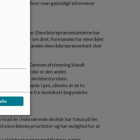
t lille elevråd, hvor man gensidigt informerer
 skolebestyrelsen. Elevrådsrepræsentanterne har
ordinære møder om året. Formanden for elevrådet
en. Valg af den anden elevrådsrepræsentant sker
 skolebestyrelsen. Gennem afstemning blandt
d, afgøres hvem der er den anden
 formanden for skolebestyrelsen.
på det sidste møde i juni, således at de to
tyrelsesmøderne fra skoleårets begyndelse.
alle
n hvad de i indeværende skoleår har fokus på (en
til elevrådenes prioriteter og har mulighed for at
fra skolebestyrelsen med til deres møder