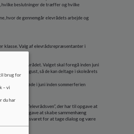
 hvilke beslutninger de træffer og hvilke
erne, hvor de gennemgår elevrådets arbejde og
er klasse. Valg af elevrådsrepræsentanter i
klasse til elevrådet. Valget skal foregå inden juni
sentanter i august, så de kan deltage i skoleårets
il brug for
 det sidste møde i juni inden sommerferien
k – vi
r du har
lle elevråd en ”elevrådsven”, der har til opgave at
nnerne har til opgave at skabe sammenhæng
vråd der har ansvaret for at tage dialog og være