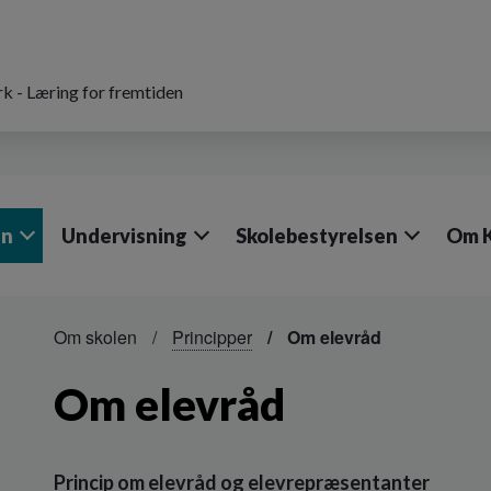
k - Læring for fremtiden
en
Undervisning
Skolebestyrelsen
Om 
Om skolen
Principper
Om elevråd
Om elevråd
Princip om elevråd og elevrepræsentanter