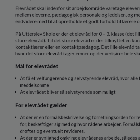
Elevrådet skal indenfor sit arbejdsområde varetage elevern
mellem eleverne, pædagogisk personale og ledelsen, og mel
endvidere med til at opretholde et godt forhold til lærere 
På Utterslev Skole er der et elevråd for 0 – 3. klasse (det lil
store elevråd). Til det store elevråd er der tilknyttet en kont
kontaktlærer eller en kontaktpædagog. Det lille elevråd t
hvor det store elevråd tager emner op der vedrører hele sk
Mål for elevrådet
At få et velfungerende og selvstyrende elevråd, hvor alle
meddelsomme
At elevrådet bliver så selvstyrende som muligt
For elevrådet gælder
At der er en formålsbeskrivelse og forretningsorden for hva
for, beskæftiger sig med og hvor rådene arbejder. Formåls
drøftes og eventuelt revideres.
At der er synlighed omkring elevrådenes arbejde, således a