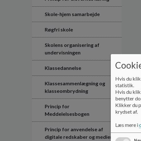
Skole-hjem samarbejde
Røgfri skole
Skolens organisering af
undervisningen
Cookie
Klassedannelse
Hvis du klik
Klassesammenlægning og
statistik.
klasseombrydning
Hvis du klik
benytter dog
Klikker du p
Princip for
krydset af.
Meddelelsesbogen
Læs mere i
Princip for anvendelse af
digitale redskaber og medier
Nød