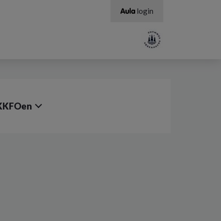
login
KKFOen