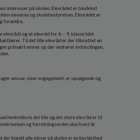
es interesser på skolen. Elevrådet er bindeled
lem eleverne og skolebestyrelsen. Elevrådet er
og forældre.
le elevråd) og et elevråd for 4. – 9. klasse (det
aktlærer. Til det lille elevråd er der tilknyttet en
ager primært emner op der vedrører indskolingen,
olen.
 tager ansvar, viser engagement, er opsøgende og
d henholdsvis det lille og det store elevråd er til
beskrivelsen og forretningsorden skal hvert år
t der blandt alle elever på skolen er en bevidsthed