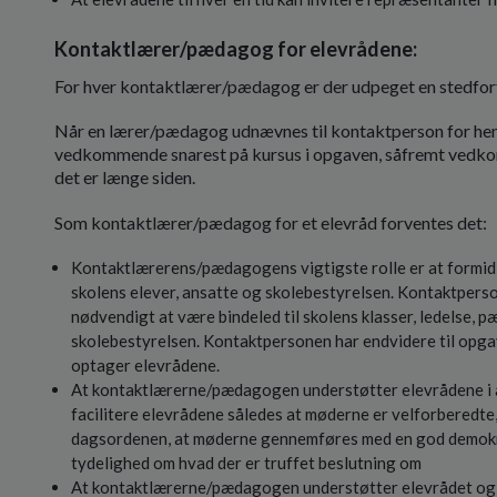
Kontaktlærer/pædagog for elevrådene:
For hver kontaktlærer/pædagog er der udpeget en stedfor
Når en lærer/pædagog udnævnes til kontaktperson for henhol
vedkommende snarest på kursus i opgaven, såfremt vedkom
det er længe siden.
Som kontaktlærer/pædagog for et elevråd forventes det:
Kontaktlærerens/pædagogens vigtigste rolle er at formidl
skolens elever, ansatte og skolebestyrelsen. Kontaktpers
nødvendigt at være bindeled til skolens klasser, ledelse, 
skolebestyrelsen. Kontaktpersonen har endvidere til opga
optager elevrådene.
At kontaktlærerne/pædagogen understøtter elevrådene i a
facilitere elevrådene således at møderne er velforberedte, a
dagsordenen, at møderne gennemføres med en god demok
tydelighed om hvad der er truffet beslutning om
At kontaktlærerne/pædagogen understøtter elevrådet og 