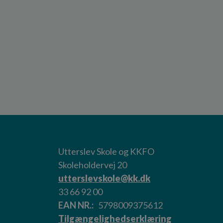
Utterslev Skole og KKFO
Skoleholdervej 20
utterslevskole@kk.dk
33 66 92 00
EAN NR.
5798009375612
Tilgængelighedserklæring