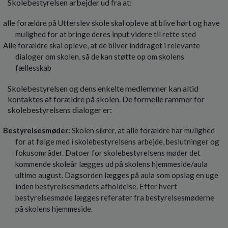
Skolebestyrelsen arbejder ud fra at:
o
l
alle forældre på Utterslev skole skal opleve at blive hørt og have
d
mulighed for at bringe deres input videre til rette sted
e
Alle forældre skal opleve, at de bliver inddraget i relevante
t
dialoger om skolen, så de kan støtte op om skolens
fællesskab
Skolebestyrelsen og dens enkelte medlemmer kan altid
kontaktes af forældre på skolen. De formelle rammer for
skolebestyrelsens dialoger er:
Bestyrelsesmøder:
Skolen sikrer, at alle forældre har mulighed
for at følge med i skolebestyrelsens arbejde, beslutninger og
fokusområder. Datoer for skolebestyrelsens møder det
kommende skoleår lægges ud på skolens hjemmeside/aula
ultimo august. Dagsorden lægges på aula som opslag en uge
inden bestyrelsesmødets afholdelse. Efter hvert
bestyrelsesmøde lægges referater fra bestyrelsesmøderne
på skolens hjemmeside.