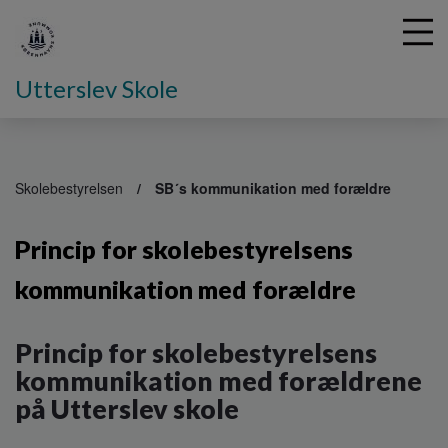
Utterslev Skole
G
å
Skolebestyrelsen
SB´s kommunikation med forældre
t
i
Princip for skolebestyrelsens
l
h
kommunikation med forældre
o
v
e
Princip for skolebestyrelsens
d
i
kommunikation med forældrene
n
på Utterslev skole
d
h