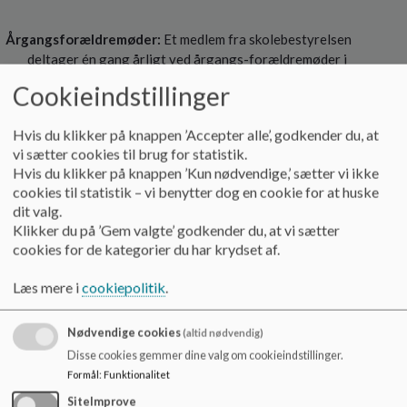
Årgangsforældremøder:
Et medlem fra skolebestyrelsen
deltager én gang årligt ved årgangs-forældremøder i
starten af året og præsenterer skolebestyrelsen samt
Cookieindstillinger
vejleder om kommunikation med bestyrelsen. Ved øvrige
forældremøder på skolen overvejes det derudover altid,
Hvis du klikker på knappen ’Accepter alle’, godkender du, at
hvorvidt skolebestyrelsen skal deltage for at informere om
vi sætter cookies til brug for statistik.
det aktuelle arbejde og fokus i bestyrelsen.
Hvis du klikker på knappen ’Kun nødvendige,’ sætter vi ikke
cookies til statistik – vi benytter dog en cookie for at huske
dit valg.
Klikker du på ’Gem valgte’ godkender du, at vi sætter
Kontaktforældrenes kontakt med skolebestyrelsens
cookies for de kategorier du har krydset af.
medlemmer:
Der udvælges i hver klasse to kontaktforældre
og to suppleanter, som er bindeled mellem forældre og
Læs mere i
cookiepolitik
.
skolebestyrelsen. Skolebestyrelsesmedlemmerne kan f.eks.
deltage i mødeaktiviteter, der har til formål at afdække
problemstillingerne og hjælpe gode løsninger på vej i
Nødvendige cookies
(altid nødvendig)
samarbejde med skoleledelsen.
Disse cookies gemmer dine valg om cookieindstillinger.
Formål
:
Funktionalitet
SiteImprove