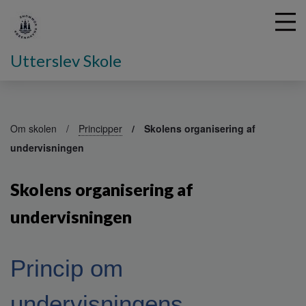
Utterslev Skole
G
å
Om skolen
Principper
Skolens organisering af
t
undervisningen
i
l
h
Skolens organisering af
o
v
undervisningen
e
d
i
Princip om
n
d
h
undervisningens