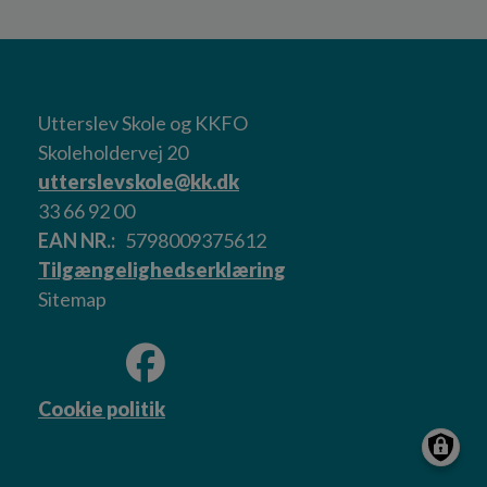
Utterslev Skole og KKFO
Skoleholdervej 20
utterslevskole@kk.dk
33 66 92 00
EAN NR.
5798009375612
Tilgængelighedserklæring
Sitemap
Cookie politik