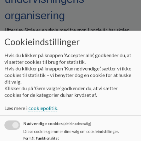
o
l
organisering
d
e
t
Utterslev Skole er en skole med tre spor. I nogle år har skolen
været nødsaget til at lave 4 spor.
Cookieindstillinger
På Utterslev Skole er undervisningens organisering kendetegnet
Hvis du klikker på knappen ’Accepter alle’, godkender du, at
af tydelig struktur og forudsigelighed i forhold til elevens
vi sætter cookies til brug for statistik.
hverdag og det pædagogiske personales
Hvis du klikker på knappen ’Kun nødvendige,’ sætter vi ikke
arbejdstilrettelæggelse. Dette skal fremme en stabilitet og
cookies til statistik – vi benytter dog en cookie for at huske
dit valg.
tryghed omkring eleverne, styrke de fælles normer og regler på
Klikker du på ’Gem valgte’ godkender du, at vi sætter
skolen og understøtter et udviklende læringsmiljø. Eleverne skal
cookies for de kategorier du har krydset af.
med afsæt i undervisningens organiseringen nemt kunne
forholde sig til hvilket klassefællesskab de er en del af, hvilke
Læs mere i
cookiepolitik
.
lærere man samarbejder med og laver tilknytning til og hvilken
læring der skal foregå.
Nødvendige cookies
(altid nødvendig)
Disse cookies gemmer dine valg om cookieindstillinger.
Formål
:
Funktionalitet