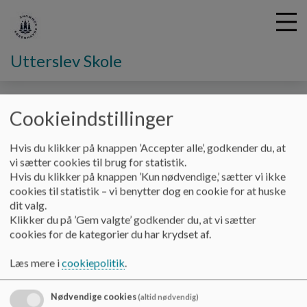
Utterslev Skole
G
Cookieindstillinger
å
Skolebestyrelsen
Høringssvar
t
Hvis du klikker på knappen ’Accepter alle’, godkender du, at
i
vi sætter cookies til brug for statistik.
Høringssvar
l
Hvis du klikker på knappen ’Kun nødvendige,’ sætter vi ikke
h
cookies til statistik – vi benytter dog en cookie for at huske
o
dit valg.
v
Skolebestyrelsens høringssvar
Klikker du på ’Gem valgte’ godkender du, at vi sætter
e
cookies for de kategorier du har krydset af.
Den 29. maj 2020:
d
i
Læs mere i
cookiepolitik
.
n
Høringssvar vedrørende ændring af skoledistrikt
d
til skoleåret 2020/21
h
Nødvendige cookies
(altid nødvendig)