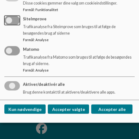
o
Disse cookies gemmer dine valg om cookieindstillinger.
Den 24. september 2020:
l
Formål
:
Funktionalitet
d
SiteImprove
Høringssvar vedrørende budgetmodel
e
Trafikanalyse fra Siteimprove som bruges til at følge de
t
besøgendes brug af siderne
Formål
:
Analyse
Matomo
Trafikanalyse fra Matomo som bruges til at følge de besøgendes
Utterslev Skole og KKFO
brug af siderne.
Skoleholdervej 20
Formål
:
Analyse
utterslevskole@kk.dk
33 66 92 00
Aktiver/deaktivér alle
EAN NR.
5798009375612
Brug denne kontakt til at aktivere/deaktivere alle apps.
Tilgængelighedserklæring
Kun nødvendige
Accepter valgte
Accepter alle
Sitemap