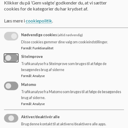
o
Klikker du på ’Gem valgte’ godkender du, at vi sætter
findes et alternativ til de børn da af forskellige årsager ikke
l
cookies for de kategorier du har krydset af.
kan nyde det de andre børn får.
d
e
Det lille eftermiddagsmåltid serveres i UFOens udekøkken.
Læs mere i
cookiepolitik
.
t
2-3 gange om ugen serveres der frugt med groft brød,
Nødvendige cookies
(altid nødvendig)
foreksempel rugbrød eller knækbrød
Disse cookies gemmer dine valg om cookieindstillinger.
2-3 gange om ugen serveres der en grøn menu, foreksempel
Formål
:
Funktionalitet
tunsalat, bagekartoffel, pastasalat
1 gang om måneden serveres der kage
SiteImprove
Når UFOen fejrer særlige begivenheder som fastelavn,
Trafikanalyse fra Siteimprove som bruges til at følge de
halloween, høstfest og julefest vil kostprofilen være på
besøgendes brug af siderne
"stand by". Her serveres kage, frugtstænger eller andet sødt
Formål
:
Analyse
Matomo
Dokumenter
Trafikanalyse fra Matomo som bruges til at følge de besøgendes
UFO kostprofil 2025 .pdf
brug af siderne.
Formål
:
Analyse
Aktiver/deaktivér alle
Brug denne kontakt til at aktivere/deaktivere alle apps.