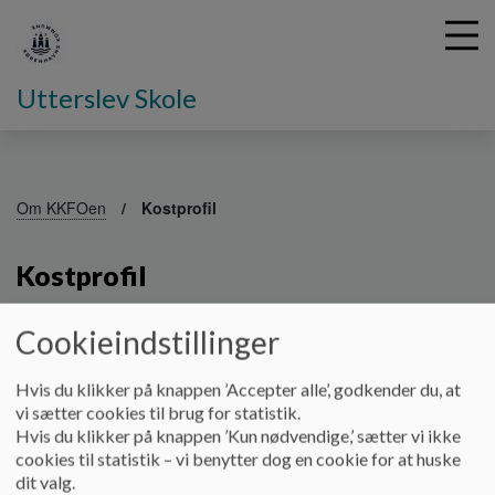
Utterslev Skole
G
å
Om KKFOen
Kostprofil
t
i
Kostprofil
l
h
o
Cookieindstillinger
v
UFOens kostprofil
e
d
Hvis du klikker på knappen ’Accepter alle’, godkender du, at
Alle børn i UFOen tilbydes hver dag en lille
i
vi sætter cookies til brug for statistik.
eftermiddagsmåltid. Børnene tilbydes som udgangspunkt
n
Hvis du klikker på knappen ’Kun nødvendige,’ sætter vi ikke
økologisk mad, som mætter. Det vil sige fokus på sund, groft,
d
cookies til statistik – vi benytter dog en cookie for at huske
fiberrig mad, uden sukker med begrænset fedtstof. Der
h
dit valg.
tilberedes ikke særlig mad til enkelte børn, men der kan altid