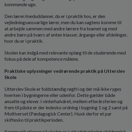
kommende uge.
Den lærer/meduddanner, du er i praktik hos, er den
vejledningsansvarlige lærer, men du kan sagtens komme til
at arbejde sammen med andre lærere fra teamet og med
andre børn på tværs af enten klasser, årgange eller afdelinger,
hvor du er i praktik.
Skolen kan indgå med relevante oplæg til de studerende med
fokus på dele af kompetence målene.
Praktiske oplysninger vedrørende praktik på Utterslev
Skole
Utterslev Skole er fuldstændig røgfri og der må ikke ryges
hverken i bygningerne eller udenfor. Dette gælder både
ansatte og elever. I vinterhalvåret, mellem efterårsferien og
frem til påske er der indesko ordning i bygning 1 og 2 samt på
Multiverset (Pædagogisk Center). Husk derfor et par
skiftesko til praktikperioden.
Kommunikationen på skolen er i vid udstrækning elektronisk.