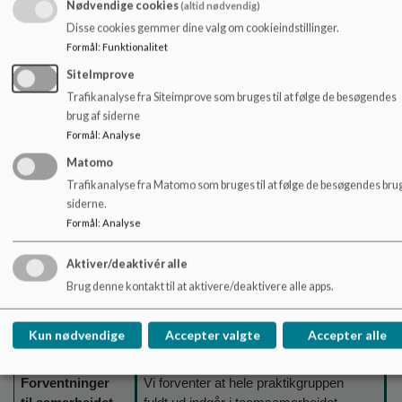
Praktikkordinator og praktikansvarlig fra
Nødvendige cookies
(altid nødvendig)
skolens ledelse
Disse cookies gemmer dine valg om cookieindstillinger.
Formål
:
Funktionalitet
SiteImprove
Trafikanalyse fra Siteimprove som bruges til at følge de besøgendes
brug af siderne
Formål
:
Analyse
Matomo
Skema,
I vil i samarbejde med jeres meduddannere 
Trafikanalyse fra Matomo som bruges til at følge de besøgendes brug
praktiske
tilrettelagt skema og mødetid. Samt løbende
siderne.
oplysninger
blive delagtiggjort i skolens dagligdag som
Formål
:
Analyse
m.m. om
beskrevet ovenfor.
hverdagen på
Aktiver/deaktivér alle
skolen
Brug denne kontakt til at aktivere/deaktivere alle apps.
Kun nødvendige
Accepter valgte
Accepter alle
Forventninger
Vi forventer at hele praktikgruppen