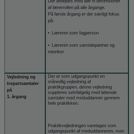
Der arbejdes med alle ni dimensioner
af lærerrollen på alle årgange.
På første årgang er der særligt fokus
på:
• Læreren som fagperson
• Læreren som samtalepartner og
retoriker
Der er som udgangspunkt en
Vejledning og
månedlig vejledning af
trepartsamtaler
praktikgruppen, denne vejledning
på
suppleres selvfølgelig med løbende
1. årgang
samtaler med meduddanner gennem
hele praktikken.
Praktikvejledningen varetages som
udgangspunkt af meduddanneren, men