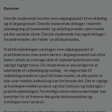
Rammer
Den/de studerende knyttes som udgangspunkt til en afdeling
og et årgangsteam. Den/de studerende deltager i teamets
planlægning på teammøder og afdelingsmøder samt møder
på den samlede skole. Den/de studerende kan også deltage i
forældremøder, der falder i praktikperioden.
Praktikvejledningen varetages som udgangspunkt af
praktiklæreren, men andre lærere i årgangsteamet kan efter
behov aftale at overtage dele af vejlederfunktionen med
særligt fagligt fokus. De studerende er ansvarlige for at
udarbejde et vejledningsgrundlag – en dagsorden til
vejledningsmøderne i god tid inden mødet, så alle parter er
klar over mødets indhold og kan forberede det. Det er vigtigt
at koblingen mellem praksis og teori belyses og inddrages i
praktikvejledningen. Forskellige observationsværktøjer kan
benyttes for at fremme den gode dokumentation og
koblingen teori-praksis.
Kommunikation med forældrene kan finde sted via samtaler