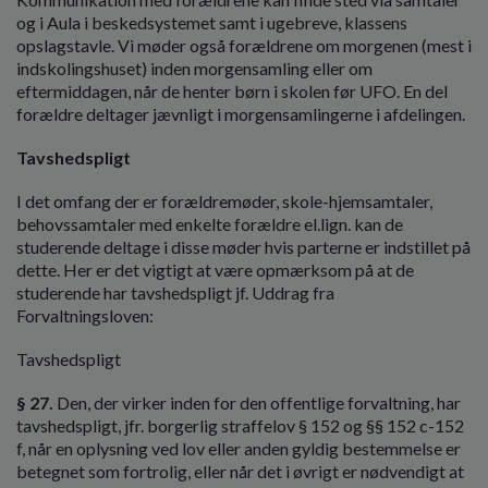
og i Aula i beskedsystemet samt i ugebreve, klassens
opslagstavle. Vi møder også forældrene om morgenen (mest i
indskolingshuset) inden morgensamling eller om
eftermiddagen, når de henter børn i skolen før UFO. En del
forældre deltager jævnligt i morgensamlingerne i afdelingen.
Tavshedspligt
I det omfang der er forældremøder, skole-hjemsamtaler,
behovssamtaler med enkelte forældre el.lign. kan de
studerende deltage i disse møder hvis parterne er indstillet på
dette. Her er det vigtigt at være opmærksom på at de
studerende har tavshedspligt jf. Uddrag fra
Forvaltningsloven:
Tavshedspligt
§ 27.
Den, der virker inden for den offentlige forvaltning, har
tavshedspligt, jfr. borgerlig straffelov § 152 og §§ 152 c-152
f, når en oplysning ved lov eller anden gyldig bestemmelse er
betegnet som fortrolig, eller når det i øvrigt er nødvendigt at