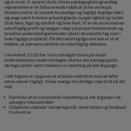
og er nu en 3- sporet skole. Vores pædagogiske grundlag
repræsenterer en tidssvarende måde at drive skole på.
Skolens mål er at udvikle livsduelige og fagligt dygtige børn
og unge samt fremme arbejdsglæde, nysgerrighed og lysten
til at lære, lege og udvikle sig hele livet. Vi er en skole med en
naturfaglig profil og lægger vægt på eksperimenterende og
kreative undervisningsmetoder såvel i de enkelte fag som i
tværfaglige projekter. På det naturfaglige område er et af
målene, at børnene udvikler en naturfaglig dannelse.
I skoleåret 25/26 har vi tre udvalgte fokus på visuel
understøttelse i undervisningen. Styrke det pædagogiske
læringscenter samt etablere co-teaching på alle årgange.
I alle fagene er opgaven at arbejde målrettet mod at løfte
vores elever fagligt. Vi har mange forskellige veje til at nå det
mål:
Styrkelse af en systematisk vejledning på alle årgange i de
udvalgte fokusområder
Didaktiske samtaler om læringsmål, observation og feedback
til eleverne