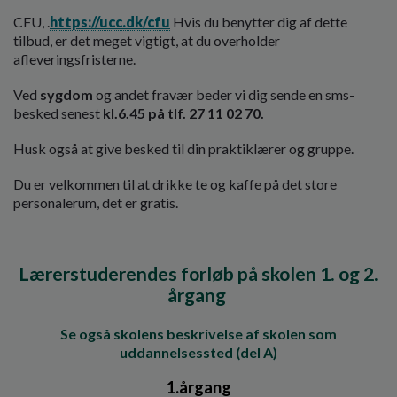
CFU, .
https://ucc.dk/cfu
Hvis du benytter dig af dette
tilbud, er det meget vigtigt, at du overholder
afleveringsfristerne.
Ved
sygdom
og andet fravær beder vi dig sende en sms-
besked senest
kl.6.45 på tlf. 27 11 02 70.
Husk også at give besked til din praktiklærer og gruppe.
Du er velkommen til at drikke te og kaffe på det store
personalerum, det er gratis.
Lærerstuderendes forløb på skolen 1. og 2.
årgang
Se også skolens beskrivelse af skolen som
uddannelsessted (del A)
1.årgang