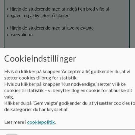
• Hjælp de studerende med at indgå i en bred vifte af
opgaver og aktiviteter på skolen
• Hjælp de studerende med at lave relevante
observationer
Cookieindstillinger
Velkomstdag
Så snart vi modtager informationer fra
ved opstart af
Københavns Professionshøjskole om
Hvis du klikker på knappen ’Accepter alle’, godkender du, at vi
forløbet på
velkomstdage og navne på de studerende,
sætter cookies til brug for statistik.
skolen på 1.
inviterer vi til første velkomstdag
Hvis du klikker på knappen ’Kun nødvendige,’ sætter vi ikke
årgang
cookies til statistik – vi benytter dog en cookie for at huske dit
på skolen.
valg.
Klikker du på ’Gem valgte’ godkender du, at vi sætter cookies f
de kategorier du har krydset af.
I vil blive informeret om de fysiske rammer 
Læs mere i
cookiepolitik
.
hilse på jeres meduddannere, samt