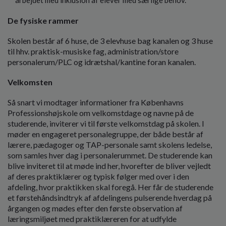
De fysiske rammer
Skolen består af 6 huse, de 3 elevhuse bag kanalen og 3 huse
til hhv. praktisk-musiske fag, administration/store
personalerum/PLC og idrætshal/kantine foran kanalen.
Velkomsten
Så snart vi modtager informationer fra Københavns
Professionshøjskole om velkomstdage og navne på de
studerende, inviterer vi til første velkomstdag på skolen. I
møder en engageret personalegruppe, der både består af
lærere, pædagoger og TAP-personale samt skolens ledelse,
som samles hver dag i personalerummet. De studerende kan
blive inviteret til at møde ind her, hvorefter de bliver vejledt
af deres praktiklærer og typisk følger med over i den
afdeling, hvor praktikken skal foregå. Her får de studerende
et førstehåndsindtryk af afdelingens pulserende hverdag på
årgangen og mødes efter den første observation af
læringsmiljøet med praktiklæreren for at udfylde