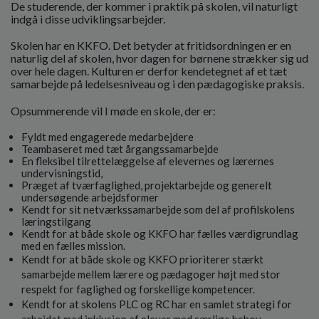
De studerende, der kommer i praktik på skolen, vil naturligt
indgå i disse udviklingsarbejder.
Skolen har en KKFO. Det betyder at fritidsordningen er en
naturlig del af skolen, hvor dagen for børnene strækker sig ud
over hele dagen. Kulturen er derfor kendetegnet af et tæt
samarbejde på ledelsesniveau og i den pædagogiske praksis.
Opsummerende vil I møde en skole, der er:
Fyldt med engagerede medarbejdere
Teambaseret med tæt årgangssamarbejde
En fleksibel tilrettelæggelse af elevernes og lærernes
undervisningstid,
Præget af tværfaglighed, projektarbejde og generelt
undersøgende arbejdsformer
Kendt for sit netværkssamarbejde som del af profilskolens
læringstilgang
Kendt for at både skole og KKFO har fælles værdigrundlag
med en fælles mission.
Kendt for at både skole og KKFO prioriterer stærkt
samarbejde mellem lærere og pædagoger højt med stor
respekt for faglighed og forskellige kompetencer.
Kendt for at skolens PLC og RC har en samlet strategi for
arbejdet med inklusion af elever med særlige behov.