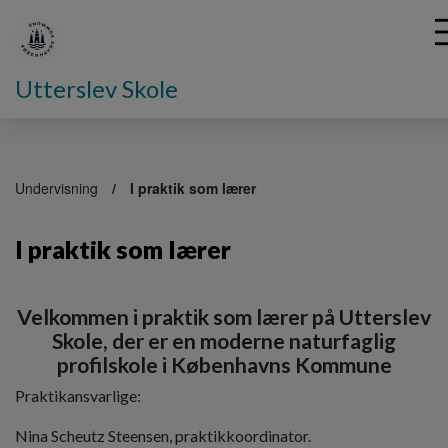
Utterslev Skole
G
å
Undervisning
I praktik som lærer
t
i
I praktik som lærer
l
h
o
v
Velkommen i praktik som lærer på Utterslev
e
Skole, der er en moderne naturfaglig
d
profilskole i Københavns Kommune
i
n
Praktikansvarlige:
d
h
Nina Scheutz Steensen, praktikkoordinator.