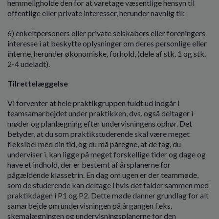
hemmeligholde den for at varetage væsentlige hen­syn til
offentlige eller private interesser, herunder navnlig til:
6) enkeltpersoners eller private selskabers eller foreningers
interesse i at beskytte oplysninger om deres personlige eller
interne, herunder økonomiske, forhold, (dele af stk. 1 og stk.
2-4 udeladt).
Tilrettelæggelse
Vi forventer at hele praktikgruppen fuldt ud indgår i
teamsamarbejdet under praktikken, dvs. også deltager i
møder og planlægning efter undervisningens ophør. Det
betyder, at du som praktikstuderende skal være meget
fleksibel med din tid, og du må påregne, at de fag, du
underviser i, kan ligge på meget forskellige tider og dage og
have et indhold, der er bestemt af årsplanerne for
pågældende klassetrin. En dag om ugen er der teammøde,
som de studerende kan deltage i hvis det falder sammen med
praktikdagen i P1 og P2. Dette møde danner grundlag for alt
samarbejde om undervisningen på årgangen f.eks.
skemalægningen og undervisningsplanerne for den