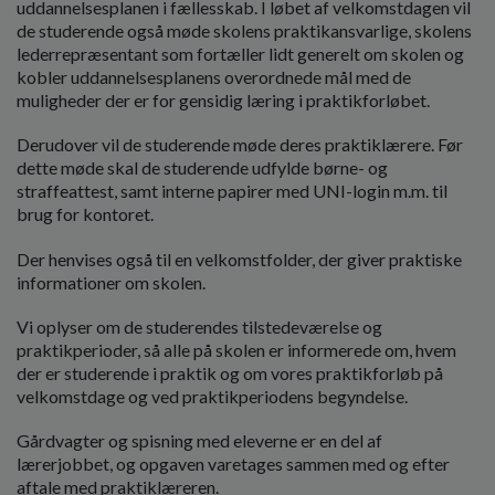
uddannelsesplanen i fællesskab. I løbet af velkomstdagen vil
de studerende også møde skolens praktikansvarlige, skolens
lederrepræsentant som fortæller lidt generelt om skolen og
kobler uddannelsesplanens overordnede mål med de
muligheder der er for gensidig læring i praktikforløbet.
Derudover vil de studerende møde deres praktiklærere. Før
dette møde skal de studerende udfylde børne- og
straffeattest, samt interne papirer med UNI-login m.m. til
brug for kontoret.
Der henvises også til en velkomstfolder, der giver praktiske
informationer om skolen.
Vi oplyser om de studerendes tilstedeværelse og
praktikperioder, så alle på skolen er informerede om, hvem
der er studerende i praktik og om vores praktikforløb på
velkomstdage og ved praktikperiodens begyndelse.
Gårdvagter og spisning med eleverne er en del af
lærerjobbet, og opgaven varetages sammen med og efter
aftale med praktiklæreren.