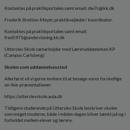
o
Kontaktes på praktikportalen samt email: dw7c@kk.dk
l
d
Frederik Bretton-Meyer, praktikvejleder/ koordinator.
e
t
Kontaktes på praktikportalen samt email:
fred5971@undervisning.kk.dk
Utterslev Skole samarbejder med Læreruddannelsen KP
(Campus Carlsberg)
Skolen som uddannelsessted
Allerførst vil vi gerne invitere til at besøge vores forskellige
on-line-præsentationer:
https://utterslevskole.aula.dk
Tidligere studerende på Utterslev Skole beskriver skolen
som meget moderne, både i måden dagen bliver tænkt på og i
forholdet mellem elever og lærere.