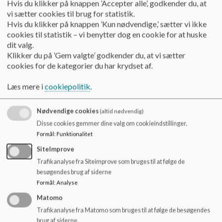
Hvis du klikker på knappen ’Accepter alle’, godkender du, at
o
Mail: eller der kan skrives på aula
vi sætter cookies til brug for statistik.
l
Hvis du klikker på knappen ’Kun nødvendige,’ sætter vi ikke
d
Psykologerne på Utterslev Skole understøtter lærere,
cookies til statistik – vi benytter dog en cookie for at huske
e
pædagoger og ledelse i arbejdet med elevernes trivsel og
dit valg.
t
udvikling.
Klikker du på ’Gem valgte’ godkender du, at vi sætter
cookies for de kategorier du har krydset af.
Psykologerne sidder med i skolens Ressourcecenter som
eksterne vejledere og samarbejdspartnere.
Læs mere i
cookiepolitik
.
Da de er eksternt tilknyttet, skal der altid indhentes
Nødvendige cookies
(altid nødvendig)
samtykke fra forældre før de går ind i en sag om en specifik
elev. På skolen bruges deres hjælp til observationer i
Disse cookies gemmer dine valg om cookieindstillinger.
klasserne eller på årgange. Disse observationer kan danne
Formål
:
Funktionalitet
grundlag for vejledning omkring samspillet mellem lærere og
SiteImprove
elever samt eleverne imellem. Psykologerne tilbyder desuden
Trafikanalyse fra Siteimprove som bruges til at følge de
supervision til lærerne og teams. De kan deltage i møder med
besøgendes brug af siderne
forældre omkring den enkelte elev, hvis der er bekymring for
Formål
:
Analyse
elevens faglige udvikling og trivsel. De kan efterfølgende
planlægge et udredningsforløb og sparre med forældre og
Matomo
personale omkring arbejdet med eleven. Psykologerne kan
Trafikanalyse fra Matomo som bruges til at følge de besøgendes
også have understøttende samtaler med enkeltelever eller
brug af siderne.