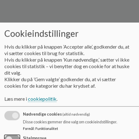
o
l
d
e
t
Cookieindstillinger
Hvis du klikker på knappen ’Accepter alle’, godkender du, at
vi sætter cookies til brug for statistik.
Hvis du klikker på knappen ’Kun nødvendige,’ sætter vi ikke
cookies til statistik – vi benytter dog en cookie for at huske
Resultat af tilsyn
dit valg.
Klikker du på ’Gem valgte’ godkender du, at vi sætter
Som vi oplyste ved besøget den 4. november 2019 hos
cookies for de kategorier du har krydset af.
Utterslev skole,
Skoleholdervej 20, 2400 København NV, hvor vi talte med
Læs mere i
cookiepolitik
.
arbejdsmiljørepræsentant Kim Høg Kronborg,
arbejdsmiljørepræsentant
Nødvendige cookies
(altid nødvendig)
Ragnheidur Asgeirsdottir, er det vores vurdering, at
Disse cookies gemmer dine valg om cookieindstillinger.
virksomhedens arbejdsmiljø
Formål
:
Funktionalitet
er i orden.
SiteImprove