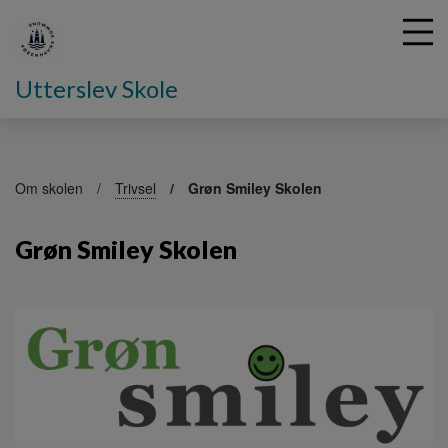
Utterslev Skole
G
å
Om skolen
Trivsel
Grøn Smiley Skolen
t
i
Grøn Smiley Skolen
l
h
o
v
e
d
i
n
d
h