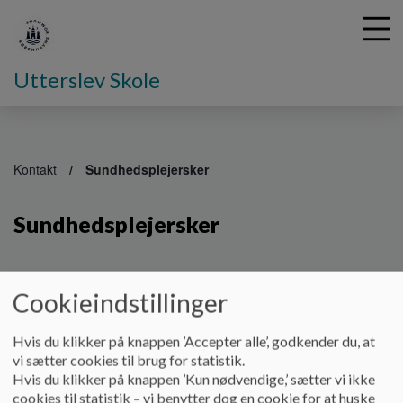
Utterslev Skole
G
å
Kontakt
Sundhedsplejersker
t
i
Sundhedsplejersker
l
h
o
v
Sundhedsplejerskerne på Utterslev Skole
Cookieindstillinger
e
d
Rie Mundbjerg Christine Frimodt-
i
Møller
Hvis du klikker på knappen ’Accepter alle’, godkender du, at
n
vi sætter cookies til brug for statistik.
d
Mandage kl. 8.00-12.30 Tirsdage kl. 8.00-12.30
Hvis du klikker på knappen ’Kun nødvendige,’ sætter vi ikke
h
cookies til statistik – vi benytter dog en cookie for at huske