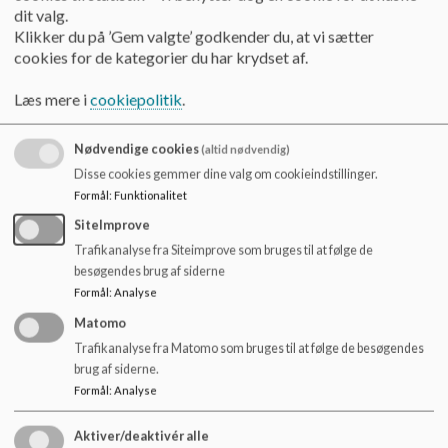
Onsdage kl. 8.00-12.30 Torsdage kl. 8.00-12.30
o
dit valg.
l
Klikker du på ’Gem valgte’ godkender du, at vi sætter
Telefon: 27 77 02 13 Telefon: 24 98 10 13
d
cookies for de kategorier du har krydset af.
e
Mail:
k57d@kk.dk
Mail:
px70@kk.dk
t
Læs mere i
cookiepolitik
.
Sundhedsplejersken på skolen følger jeres barns sundhed og
trivsel gennem hele skoleforløbet og ønsker et godt
Nødvendige cookies
(altid nødvendig)
samarbejde med jer som forældre og med jeres barn.
Disse cookies gemmer dine valg om cookieindstillinger.
Formål
:
Funktionalitet
I nedenstående link finder I en kort oversigt over de tilbud,
SiteImprove
der er til alle skolebørn om sundhedspleje i Københavns
Kommune.
Trafikanalyse fra Siteimprove som bruges til at følge de
besøgendes brug af siderne
http://utterslevskole.skoleporten.dk/sp/p440286/file/
Formål
:
Analyse
Fullscreen/bf1726cc-0c4c-4a7c-94e9-e39156950e19
Matomo
Trafikanalyse fra Matomo som bruges til at følge de besøgendes
brug af siderne.
Sundhedsplejerskerne kan træffes på deres kontor i
Formål
:
Analyse
udskolingsbygningen på Utterslev Skole
Aktiver/deaktivér alle