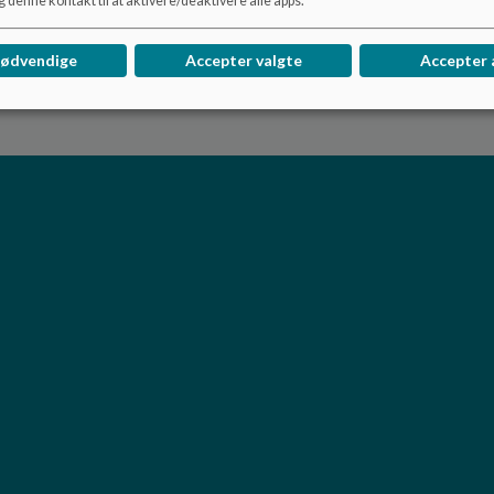
 denne kontakt til at aktivere/deaktivere alle apps.
nødvendige
Accepter valgte
Accepter 