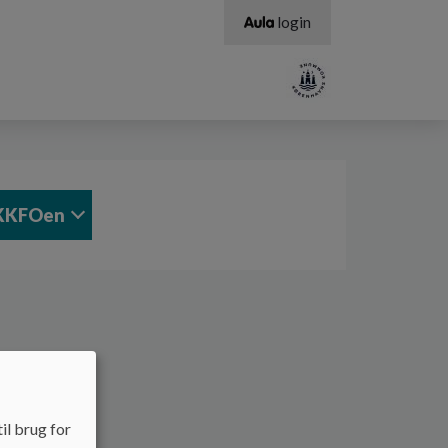
login
KKFOen
il brug for