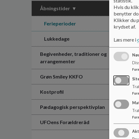
statistik.
Hvis du klik
Åbningstider
benytter dog
Klikker du p
Ferieperioder
krydset af.
Lukkedage
Læs mere i
Begivenheder, traditioner og
Nød
arrangementer
Dis
For
Grøn Smiley KKFO
Sit
Traf
Kostprofil
For
Ma
Pædagogisk perspektivplan
Tra
For
UFOens Forældreråd
Akt