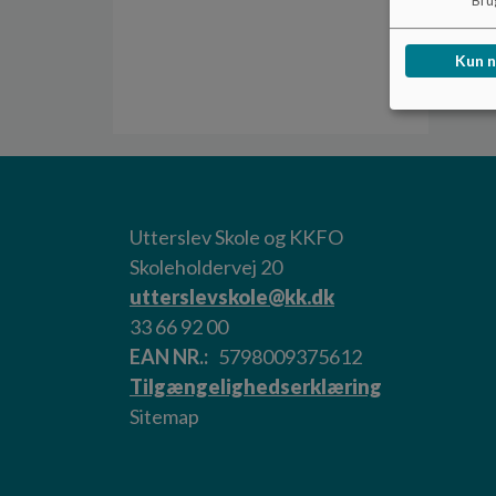
Brug
Kun 
Utterslev Skole og KKFO
Skoleholdervej 20
utterslevskole@kk.dk
33 66 92 00
EAN NR.
5798009375612
Tilgængelighedserklæring
Sitemap