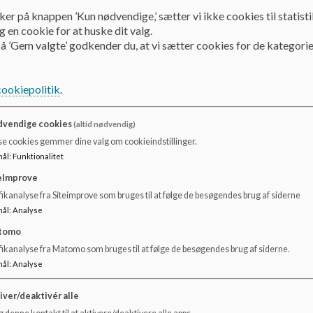
ker på knappen ’Kun nødvendige,’ sætter vi ikke cookies til statisti
Vinterferien
 en cookie for at huske dit valg.
Påskeferien (dog ikke helligdagene: skærtorsdag og lang
å ’Gem valgte’ godkender du, at vi sætter cookies for de kategorie
Sommerferien
Efterårsferien
cookiepolitik
.
Cirka 8 uger før ferien starter beder UFOen forældrene tage
og/eller framelding til ferier meldes i Aulas KommeGå.
vendige cookies
(altid nødvendig)
Bemærk at UFOen holder lukket på helligdage og særligt 
se cookies gemmer dine valg om cookieindstillinger.
mål
:
Funktionalitet
eImprove
ikanalyse fra Siteimprove som bruges til at følge de besøgendes brug af siderne
mål
:
Analyse
tomo
fikanalyse fra Matomo som bruges til at følge de besøgendes brug af siderne.
mål
:
Analyse
iver/deaktivér alle