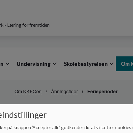
k - Læring for fremtiden
en
Undervisning
Skolebestyrelsen
Om 
Om KKFOen
Åbningstider
Ferieperioder
Ferieperioder
indstillinger
ker på knappen ’Accepter alle’, godkender du, at vi sætter cookies t
UFOen holder åbent i følgende ferier: