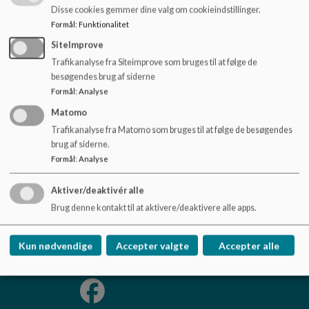
o
2. Sådan er det at være maj-barn (for nye børn og deres forældre)
Disse cookies gemmer dine valg om cookieindstillinger.
l
Se den her
Formål
:
Funktionalitet
d
SiteImprove
e
3. Skal dit barn snart starte i skole (for børn og forældre)
Se
t
Trafikanalyse fra Siteimprove som bruges til at følge de
den her
besøgendes brug af siderne
Formål
:
Analyse
Matomo
Trafikanalyse fra Matomo som bruges til at følge de besøgendes
Utterslev Skole og KKFO
brug af siderne.
Skoleholdervej 20
Formål
:
Analyse
utterslevskole@kk.dk
Aktiver/deaktivér alle
33 66 92 00
Brug denne kontakt til at aktivere/deaktivere alle apps.
EAN NR.
5798009375612
Tilgængelighedserklæring
Kun nødvendige
Accepter valgte
Accepter alle
Sitemap