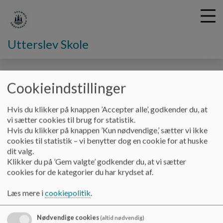
Utterslev Skole
G
Cookieindstillinger
å
Om KKFOen
Se film om UFOen
t
Hvis du klikker på knappen ’Accepter alle’, godkender du, at
i
vi sætter cookies til brug for statistik.
Se film om UFOen
l
Hvis du klikker på knappen ’Kun nødvendige,’ sætter vi ikke
h
cookies til statistik – vi benytter dog en cookie for at huske
o
dit valg.
v
Film om UFOen til nye børn og deres forældre
Klikker du på ’Gem valgte’ godkender du, at vi sætter
e
cookies for de kategorier du har krydset af.
d
Klik på en af de tre film:
i
Læs mere i
cookiepolitik
.
n
1: Velkommen til Mini UFOen (for nye børn og deres forældre)
d
Se den her
h
Nødvendige cookies
(altid nødvendig)