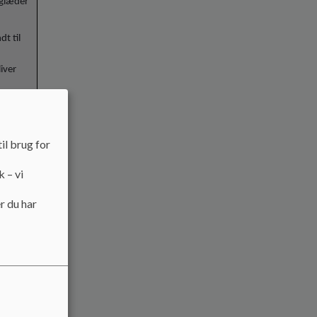
 glæder
t til
iver
il brug for
ummet i
k – vi
r du har
o-
Oplæg
a 6.
ks