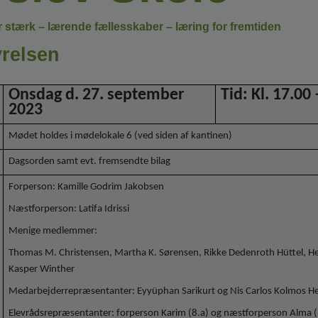
stærk – lærende fællesskaber – læring for fremtiden
relsen
Onsdag d. 27. september
Tid: Kl. 17.00
2023
Mødet holdes i mødelokale 6 (ved siden af kantinen)
Dagsorden samt evt. fremsendte bilag
Forperson: Kamille Godrim Jakobsen
Næstforperson: Latifa Idrissi
Menige medlemmer:
Thomas M. Christensen, Martha K. Sørensen, Rikke Dedenroth Hüttel, Hen
Kasper Winther
Medarbejderrepræsentanter: Eyyüphan Sarikurt og Nis Carlos Kolmos H
Elevrådsrepræsentanter: forperson Karim (8.a) og næstforperson Alma (