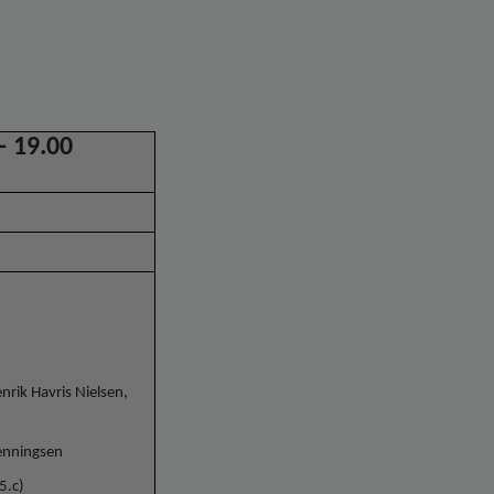
 – 19.00
rik Havris Nielsen,
enningsen
5.c)