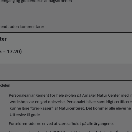
emgang og godkendelse af dagsordenen
endt uden kommentarer
kter
5 – 17.20)
edelen
Personalearrangement for hele skolen på Amager Natur Center med i
workshop var en god oplevelse. Personalet bliver samtidigt certificeret 
kunne låne ”Grej-kasser” af Naturcenteret. Det kommer alle eleverne
Utterslev til gode
Forældremøderne er ved at være afholdt på alle årgangene.