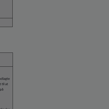
ndlagte
til at
 på