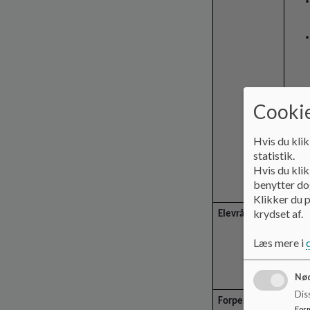
Cookie
Friti
Hvis du klik
statistik.
Hvis du klik
benytter dog
Klikker du p
krydset af.
Elevrådet
Læs mere i
Nød
Dis
Forpersonen
Foræl
For