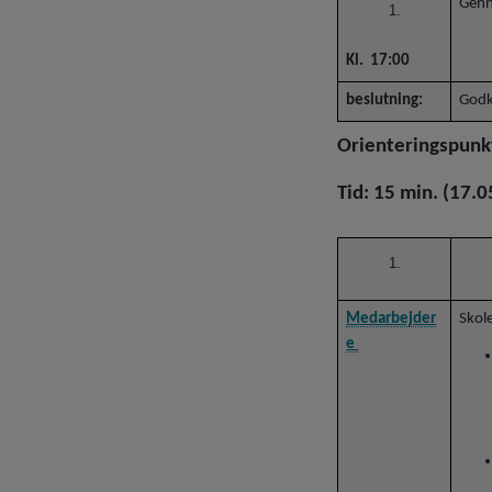
Genn
Kl.
17:00
beslutning:
Godk
Orienteringspun
Tid: 15 min. (17.0
Medarbejder
Skol
e