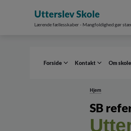
G
å
Utterslev Skole
t
i
Lærende fællesskaber - Mangfoldighed gør stær
l
h
o
v
e
d
Forside
Kontakt
Om skol
i
n
d
h
o
Hjem
l
d
SB refe
e
t
Utte