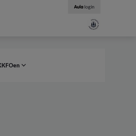
login
KKFOen