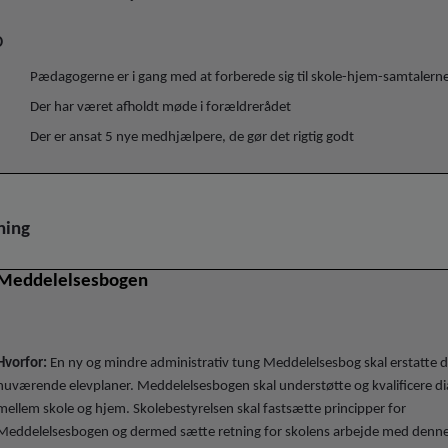
O
Pædagogerne er i gang med at forberede sig til skole-hjem-samtalern
Der har været afholdt møde i forældrerådet
Der er ansat 5 nye medhjælpere, de gør det rigtig godt
ning
Meddelelsesbogen
Hvorfor:
En ny og mindre administrativ tung Meddelelsesbog skal erstatte 
nuværende elevplaner. Meddelelsesbogen skal understøtte og kvalificere d
mellem skole og hjem. Skolebestyrelsen skal fastsætte principper for
Meddelelsesbogen og dermed sætte retning for skolens arbejde med denn