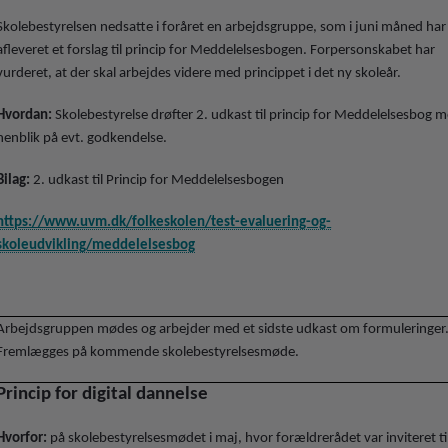
Skolebestyrelsen nedsatte i foråret en arbejdsgruppe, som i juni måned har
afleveret et forslag til princip for Meddelelsesbogen. Forpersonskabet har
vurderet, at der skal arbejdes videre med princippet i det ny skoleår.
Hvordan:
Skolebestyrelse drøfter 2. udkast til princip for Meddelelsesbog 
henblik på evt. godkendelse.
Bilag:
2. udkast til Princip for Meddelelsesbogen
https://www.uvm.dk/folkeskolen/test-evaluering-og-
skoleudvikling/meddelelsesbog
Arbejdsgruppen mødes og arbejder med et sidste udkast om formuleringer
Fremlægges på kommende skolebestyrelsesmøde.
Princip for digital dannelse
Hvorfor:
på skolebestyrelsesmødet i maj, hvor forældrerådet var inviteret ti