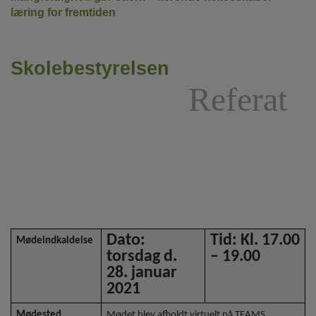
o
læring for fremtiden
l
d
e
t
Skolebestyrelsen
Referat
Dato:
Tid: Kl. 17.00
Mødeindkaldelse
torsdag d.
– 19.00
28. januar
2021
Mødested
Mødet blev afholdt virtuelt på TEAMS