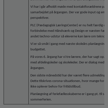
Vi har i går afholdt møde med kontaktforældrene på 
samarbejdet på årgangen. Der var gode input og emn
perspektiver.
PLC (Pædagogisk LæringsCenter) er nu helt færdig og d
forbindelse med Håndværk og Design er næsten færdig
andet techno-udstyr så eleverne kan lære om teknologi
Vi er så småt i gang med næste skoleårs planlægni
budgettet.
På vores 6. årgang har vi tre lærere, der har sagt op. A
med afdelingsleder og skoleleder. Der er dialog med
årgangen.
Den sidste månedstid har der været flere udmeldinger 
Dette tilskrives corona-situationen, hvor mange foræ
ikke oplever behov for fritidstilbud.
Planlægning af feriefællesskaberne er i gang pt. til s
sommerferien.