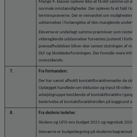
Mange 9. klasser oplever ikke at få det samme ud af
normale omstændigheder. Der opleves fx et fald i kar
terminsprøverne. Der er nervøsitet om mulighederne 
uddannelser i forlængelse af den manglende undervis
Eleverne er underlagt samme præmisser som resten af 
videregående uddannelser forventes justeret i forhold 
prøveafholdelsen bliver sker senest slutningen af m
DLF og Skolelederforeningen. Der foreslås mere informa
ovenstående.
7.
Fra formanden:
Der har været afholdt kontaktforældremøder de sidst
Oplægget handlede om inklusion og input til rollen s
arbejdsgruppe bestående af kontaktforældre i gang m
beskrivelse af kontaktforældrerollen på baggrund a
8.
Fra skolens ledelse:
Skolens og UFO-ens budget 2021 og regnskab 2020:
Desværre er budgetlægning på skolerne begrænset p.