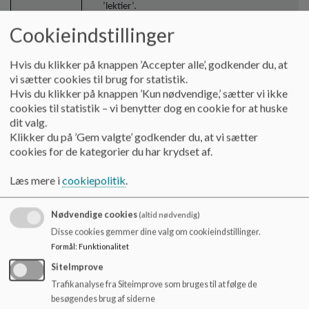
’lektier’.
Cookieindstillinger
Hvis du klikker på knappen ’Accepter alle’, godkender du, at
vi sætter cookies til brug for statistik.
Hvis du klikker på knappen ’Kun nødvendige,’ sætter vi ikke
Punkt til kommentering:
cookies til statistik – vi benytter dog en cookie for at huske
dit valg.
Inklusion af nye elever der kommer t
Klikker du på ’Gem valgte’ godkender du, at vi sætter
4.
klasse
cookies for de kategorier du har krydset af.
Kl. 17:45
Læs mere i
cookiepolitik
.
Hvorfor
: Som en del af skolens inklusionsindsats, er de
til på skolen og lærer skolens omgangsformer og kultu
Nødvendige cookies
(altid nødvendig)
Hvordan:
Ledelsen redegør for nuværende praksis i for
Disse cookies gemmer dine valg om cookieindstillinger.
deres forældre velkommen til skolen
Formål
:
Funktionalitet
Baggrunden for punktet er bl.a. erfaringer fra ”Smede
Kommentarer:
SiteImprove
nogle elever, der kommer til skolen i de lidt ældre klas
Trafikanalyse fra Siteimprove som bruges til at følge de
introduktion til skolen og til dens værdier, regler og
besøgendes brug af siderne