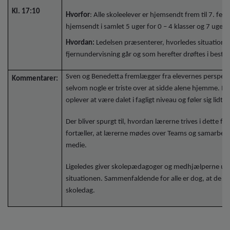
Kl. 17:10
Hvorfor
: Alle skoleelever er hjemsendt frem til 7. feb
hjemsendt i samlet 5 uger for 0 – 4 klasser og 7 uger f
Hvordan:
Ledelsen præsenterer, hvorledes situation
fjernundervisning går og som herefter drøftes i bestyr
Sven og Benedetta fremlægger fra elevernes perspektiv,
Kommentarer:
selvom nogle er triste over at sidde alene hjemme. M
oplever at være dalet i fagligt niveau og føler sig lidt 
Der bliver spurgt til, hvordan lærerne trives i dette
fortæller, at lærerne mødes over Teams og samarbejder
medie.
Ligeledes giver skolepædagoger og medhjælperne udtry
situationen. Sammenfaldende for alle er dog, at de l
skoledag.