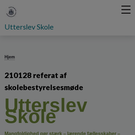
Utterslev Skole
G
å
Hjem
t
i
210128 referat af
l
h
skolebestyrelsesmøde
o
v
Utterslev
e
d
Skole
i
n
d
h
Mangfoldighed gør stærk – lærende fællesskaber –