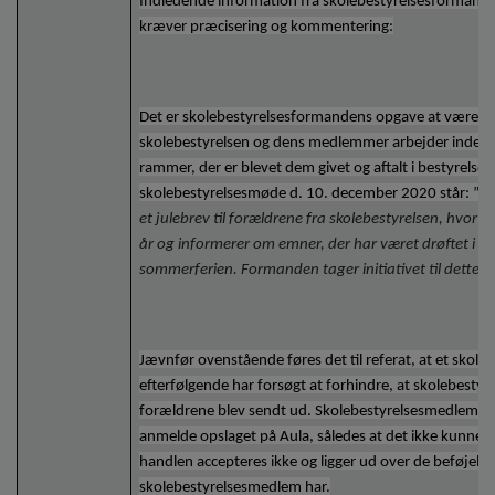
Indledende information fra skolebestyrelsesformand
kræver præcisering og kommentering:
Det er skolebestyrelsesformandens opgave at være med 
skolebestyrelsen og dens medlemmer arbejder inden f
rammer, der er blevet dem givet og aftalt i bestyrelsen.
skolebestyrelsesmøde d. 10. december 2020 står: ”
De
et julebrev til forældrene fra skolebestyrelsen, hvor sk
år og informerer om emner, der har været drøftet i sk
sommerferien. Formanden tager initiativet til dette”.
Jævnfør ovenstående føres det til referat, at et skol
efterfølgende har forsøgt at forhindre, at skolebestyrel
forældrene blev sendt ud. Skolebestyrelsesmedlemmet 
anmelde opslaget på Aula, således at det ikke kunne 
handlen accepteres ikke og ligger ud over de beføjelse
skolebestyrelsesmedlem har.