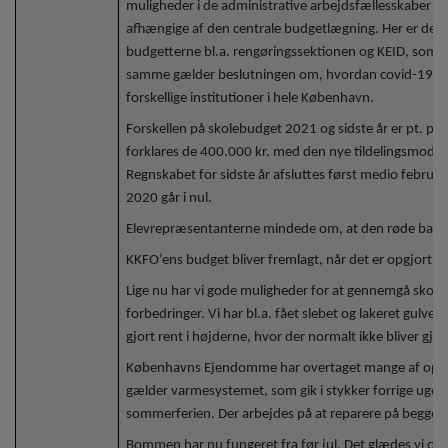
muligheder i de administrative arbejdsfællesskaber i
afhængige af den centrale budgetlægning. Her er det
budgetterne bl.a. rengøringssektionen og KEID, som s
samme gælder beslutningen om, hvordan covid-19 udg
forskellige institutioner i hele København.
Forskellen på skolebudget 2021 og sidste år er pt. på c
forklares de 400.000 kr. med den nye tildelingsmodel,
Regnskabet for sidste år afsluttes først medio februar. 
2020 går i nul.
Elevrepræsentanterne mindede om, at den røde bane
KKFO’ens budget bliver fremlagt, når det er opgjort.
Lige nu har vi gode muligheder for at gennemgå skolen i
forbedringer. Vi har bl.a. fået slebet og lakeret gulven
gjort rent i højderne, hvor der normalt ikke bliver gjort
Københavns Ejendomme har overtaget mange af opgav
gælder varmesystemet, som gik i stykker forrige uge. 
sommerferien. Der arbejdes på at reparere på begge in
Bommen har nu fungeret fra før jul. Det glædes vi ove