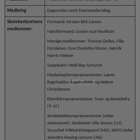
Medbring
Dagsorden samt fremsendte bilag
Skolebestyrelsens
Formand: Kirsten Birk Lassen
medlemmer:
Næstformand: Louise Juul Wurlitzer
Menige medlemmer: Thomas Dollas, Filip
Nicolaisen, Eva Charlotte Olsson, Henrik
Havris Nielsen
Suppleant: Heidi Bay Schunck
Medarbejderrepræsentanter: Lærer
Ragnheidur
Ásgeirsdóttir
og Helene
Christiansen
Elevrådsrepræsentanter: Sven og Benedetta
(9. kl.)
Skoleledelsesrepræsentanter (uden
stemmeret): Skoleleder Ulla Jensen (UJ),
Souschef Mikkel Kirkegaard (MK), KKFO-leder
Jeanette Hoeing Larsson (JHL)