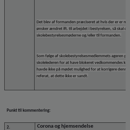
Det blev af formanden præciseret at hvis der er er noge
ønsker ændret ift. til arbejdet i bestyrelsen, så skal d
skolebestyrelsesmøderne og/eller til formanden.
Som følge af skolebestyrelsesmedlemmets ageren p
skolelederen for at have blokeret vedkommendes kære
havde ikke på mødet mulighed for at korrigere denne o
referat, at dette ikke er sandt.
Punkt til kommentering:
Corona og hjemsendelse
2.