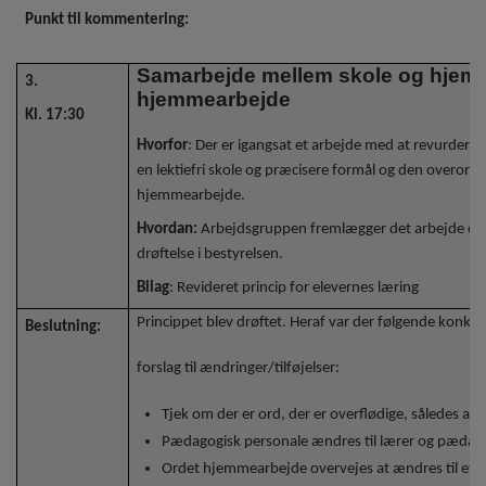
Punkt til kommentering:
Samarbejde mellem skole og hjem 
3.
hjemmearbejde
Kl. 17:30
Hvorfor
: Der er igangsat et arbejde med at revurdere
en lektiefri skole og præcisere formål og den overor
hjemmearbejde.
Hvordan:
Arbejdsgruppen fremlægger det arbejde der 
drøftelse i bestyrelsen.
Bilag
: Revideret princip for elevernes læring
Princippet blev drøftet. Heraf var der følgende konkre
Beslutning:
forslag til ændringer/tilføjelser:
Tjek om der er ord, der er overflødige, således a
Pædagogisk personale ændres til lærer og pædag
Ordet hjemmearbejde overvejes at ændres til et o