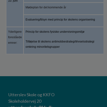
10. juni
Mødeplan for det kommende år
Evaluering/tilsyn med princip for skolens organisering
Yderligere
Princip for skolens fysiske undervisningsmiljø
foreslåede
Tilføjelse til skolens antimobbestrategi/trivselsstrategi
emner:
omkring minoritetsgrupper
Utterslev Skole og KKFO
Skoleholdervej 20