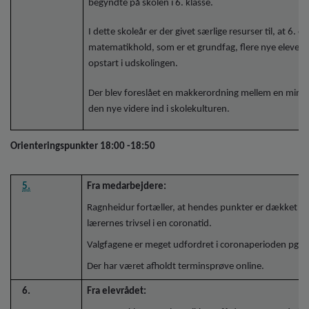
begyndte på skolen i 6. klasse.
I dette skoleår er der givet særlige resurser til, at 6. 
matematikhold, som er et grundfag, flere nye elever h
opstart i udskolingen.
Der blev foreslået en makkerordning mellem en mindr
den nye videre ind i skolekulturen.
Orienteringspunkter 18:00 -18:50
5.
Fra medarbejdere:
Ragnheidur fortæller, at hendes punkter er dækket u
lærernes trivsel i en coronatid.
Valgfagene er meget udfordret i coronaperioden pga. 
Der har været afholdt terminsprøve online.
6.
Fra elevrådet: