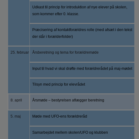
Udkast til princip for introduktion af nye elever på skolen,
som kommer efter 0. klasse.
Præcisering af kontaktforældres rolle (med afsæt i den tekst
der står i forælderfolder)
25. februar
Årsberetning og tema for forældremøde
Input til hvad vi skal drøfte med forældrerådet på maj-mødet
Tilsyn med princip for elevrådet
8. april
Årsmøde – bestyrelsen aflægger beretning
5. maj
Møde med UFO-ens forældreråd
Samarbejdet mellem skolen/UFO og klubben