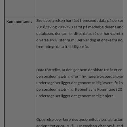
Skolebestyrelsen har fået fremsendt data på perso
Kommentarer:
2018/19 og 2019/20 samt på medarbejderens ancienni
databaser, der samler disse data, så der har været inve
diverse arkivlister m.m. Der var dog et ønske fra nog
frembringe data fra tidligere år.
Data fortæller, at der igennem de sidste tre år er en 
personaleomsætning for hhv. lærere og pædagoger på c
undersøgelser ligger det gennemsnitlig lavere, fx i rap
personaleomsætning i Københavns Kommune i 2016 var
undersøgelser ligger det gennemsnitlig højere.
Opgørelse over lærernes anciennitet viser, at fastans
anciennitet er ca. 70 %. Opgørelsen viser også, at de