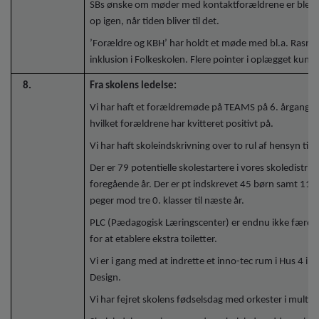
SBs ønske om møder med kontaktforældrene er blevet
op igen, når tiden bliver til det.
’Forældre og KBH’ har holdt et møde med bl.a. Rasm
inklusion i Folkeskolen. Flere pointer i oplægget kunn
8.
Fra skolens ledelse:
Vi har haft et forældremøde på TEAMS på 6. årgang bl
hvilket forældrene har kvitteret positivt på.
Vi har haft skoleindskrivning over to rul af hensyn til
Der er 79 potentielle skolestartere i vores skoledistrik
foregående år. Der er pt indskrevet 45 børn samt 11 
peger mod tre 0. klasser til næste år.
PLC (Pædagogisk Læringscenter) er endnu ikke færdigt
for at etablere ekstra toiletter.
Vi er i gang med at indrette et inno-tec rum i Hus 4 
Design.
Vi har fejret skolens fødselsdag med orkester i multisa