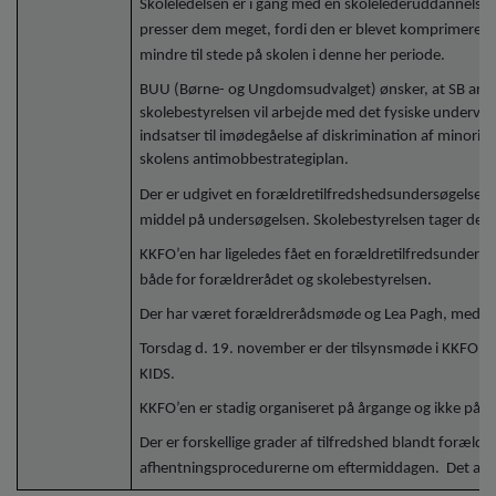
Skoleledelsen er i gang med en skolelederuddannelse, so
presser dem meget, fordi den er blevet komprimeret p
mindre til stede på skolen i denne her periode.
BUU (Børne- og Ungdomsudvalget) ønsker, at SB arbej
skolebestyrelsen vil arbejde med det fysiske undervis
indsatser til imødegåelse af diskrimination af minorit
skolens antimobbestrategiplan.
Der er udgivet en forældretilfredshedsundersøgelse. U
middel på undersøgelsen. Skolebestyrelsen tager de
KKFO’en har ligeledes fået en forældretilfredsunder
både for forældrerådet og skolebestyrelsen.
Der har været forældrerådsmøde og Lea Pagh, med ba
Torsdag d. 19. november er der tilsynsmøde i KKFO’
KIDS.
KKFO’en er stadig organiseret på årgange og ikke på t
Der er forskellige grader af tilfredshed blandt forældren
afhentningsprocedurerne om eftermiddagen. Det arbej