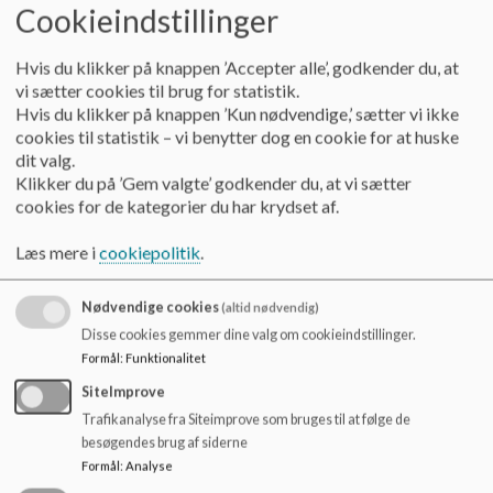
Cookieindstillinger
Skoleledelsen opfordres til at fortsætte med at lave
Hvis du klikker på knappen ’Accepter alle’, godkender du, at
til fremtidig brug.
vi sætter cookies til brug for statistik.
Hvis du klikker på knappen ’Kun nødvendige,’ sætter vi ikke
cookies til statistik – vi benytter dog en cookie for at huske
dit valg.
Punkt til beslutning:
Klikker du på ’Gem valgte’ godkender du, at vi sætter
cookies for de kategorier du har krydset af.
Skolens ferieplan 2021/2022
3.
Læs mere i
cookiepolitik
.
Kl. 17:50
Hvorfor
:
Hvert år vedtager skolebestyrelsen en ferieplan,
muligt
. Ledelsen har udarbejdet forslag til datoer
Nødvendige cookies
(altid nødvendig)
Disse cookies gemmer dine valg om cookieindstillinger.
Hvordan:
De foreslåede datoer behandles
Formål
:
Funktionalitet
Bilag
: Forslag til skolens ferieplan 2021/2022
SiteImprove
Planen godkendes. Der ønskes en mere ’læsevenlig’ fe
Trafikanalyse fra Siteimprove som bruges til at følge de
Beslutning:
tydeliggjort præcis, hvornår børnene skal møde i skole 
besøgendes brug af siderne
Formål
:
Analyse
Lukkedage i UFO 2021