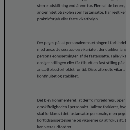
større udskiftning end årene før. Flere af de lærere, d
anciennitet på skolen som fastansatte, har reelt kend
praktikforløb eller faste vikarforløb.
Der peges på, at personaleomsætningen i forbindelse 
med ansættelsesstop og vikariater, der dækker lang
personaleomsætningen af de fastansatte. I alle vikariat
opsiger stillingen eller får tilbudt en fast stilling på
ansættelsesforholdet før tid. Disse afbrudte vikariat
kontinuitet og stabilitet.
Det blev kommenteret, at der fx i forældregruppen kan 
omskifteligheden i personalet. Tallene forklarer, hvo
skal forklares i det fastansatte personale, men peger 
korttidsansættelserne og vikarerne og at fokus ift. till
kan være udfordret.