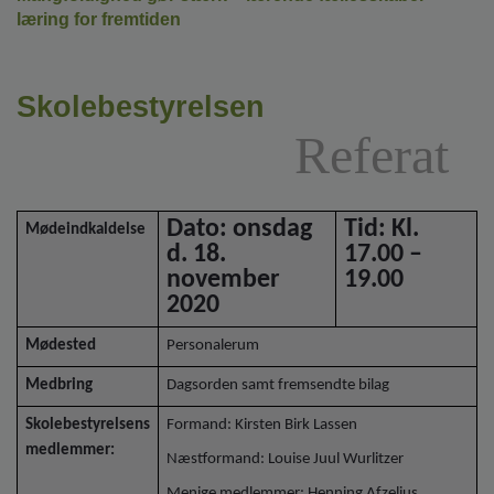
o
læring for fremtiden
l
d
e
t
Skolebestyrelsen
Referat
Dato: onsdag
Tid: Kl.
Mødeindkaldelse
d. 18.
17.00 –
november
19.00
2020
Mødested
Personalerum
Medbring
Dagsorden samt fremsendte bilag
Skolebestyrelsens
Formand: Kirsten Birk Lassen
medlemmer:
Næstformand: Louise Juul Wurlitzer
Menige medlemmer: Henning Afzelius,