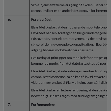
Skole-hjemsamtalerne er i gang på skolen. Der er spec
corona, hvilket er en anderledes opgave for lærerne.
6.
Fra elevrådet:
Elevrådet ønsker, at den nuværende mobiltelefonpolitik 
Elevrådet har selv foretaget en brugerundersøgelse, s
tidsrøvende, specielt om morgenen, og der er visse fo
sig gøre i den nuværende coronasituation. Elevrådet ø
adgang til deres mobiltelefoner i pauserne.
Evaluering af princippet om mobiltelefoner tages op i 
kommende møde. Punktet datofastsættes på næste
Elevrådet ønsker, at udeordningen ændres for 6. og 7.
corona-restriktionerne, så de kan få lov til at være ind
viderebringer ønsket til Pia Mølholm, som går i dialo
Elevrådet ønsker en lettere renovering af den basketb
nødvendigt. Ønskes tages med til budgetlægningen.
7.
Fra formanden: