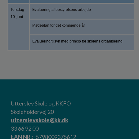
Torsdag
Evaluering af bestyrelsens arbejde
10. juni
Mødeplan for det kommende år
Evaluering/tilsyn med princip for skolens organisering
Utterslev Skole og KKFO
Skoleholdervej 20
utterslevskole@kk.dk
33 66 92 00
EAN NR.
5798009375612