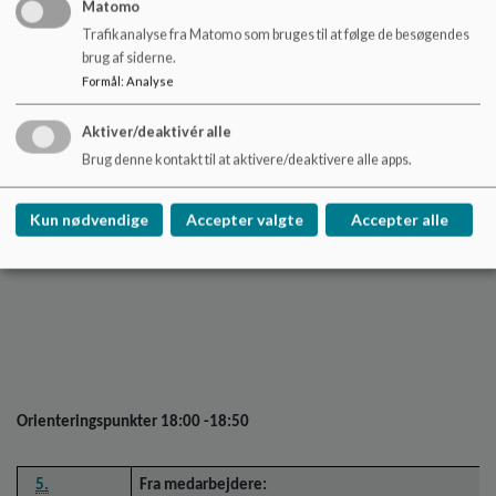
4.
Matomo
Trafikanalyse fra Matomo som bruges til at følge de besøgendes
Kl. 17:55
Hvorfor
: Skolebestyrelsen skal træffe beslutning om 
brug af siderne.
udarbejdet forslag til datoer som også er behandlet a
Formål
:
Analyse
Hvordan:
De foreslåede datoer behandles
Aktiver/deaktivér alle
Bilag
: Forslag om lukkedage
Brug denne kontakt til at aktivere/deaktivere alle apps.
Planen er godkendt
Beslutning:
Kun nødvendige
Accepter valgte
Accepter alle
Orienteringspunkter 18:00 -18:50
5.
Fra medarbejdere: