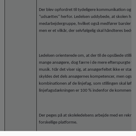
Der blev opfordret til tydeligere kommunikation og di
”udsættes” herfor. Ledelsen uddybede, at skolen har 
medarbejdergruppe, hvilket også medfører barsler og f
men er et vilkår, der selvfølgelig skal håndteres bedst
Ledelsen orienterede om, at der til de opslåede stillinge
mange ansøgere, dog færre i de mere efterspurgte fa
musik. Når det viser sig, at ansøgerfeltet ikke er stærk n
skyldes det dels ansøgernes kompetencer, men også at
kombinationen af de linjefag, som stillingen skal løfte
linjefagsdækningen er 100 % indenfor de kommende f
Der peges på at skoleledelsens arbejde med en rekrut
forskellige platforme.