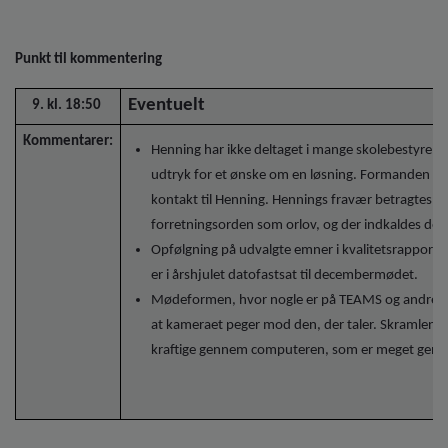
Punkt til kommentering
Eventuelt
9. kl. 18:50
Kommentarer:
Henning har ikke deltaget i mange skolebestyrelse
udtryk for et ønske om en løsning. Formanden ha
kontakt til Henning. Hennings fravær betragtes s
forretningsorden som orlov, og der indkaldes der
Opfølgning på udvalgte emner i kvalitetsrapporte
er i årshjulet datofastsat til decembermødet.
Mødeformen, hvor nogle er på TEAMS og andre fys
at kameraet peger mod den, der taler. Skramlen og
kraftige gennem computeren, som er meget gene