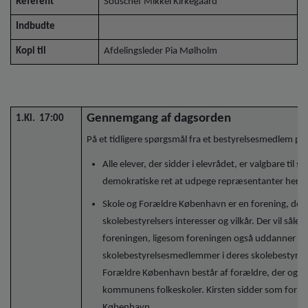
Referent
Souschef Mikkel Kirkegaard
Indbudte
Kopi til
Afdelingsleder Pia Mølholm
Gennemgang af dagsorden
1.Kl. 17:00
På et tidligere spørgsmål fra et bestyrelsesmedlem p
Alle elever, der sidder i elevrådet, er valgbare til 
demokratiske ret at udpege repræsentanter hertil
Skole og Forældre København er en forening, der
skolebestyrelsers interesser og vilkår. Der vil sål
foreningen, ligesom foreningen også uddanner og 
skolebestyrelsesmedlemmer i deres skolebestyrels
Forældre København består af forældre, der også s
kommunens folkeskoler. Kirsten sidder som forma
København.