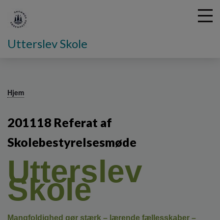
Utterslev Skole
G
å
Hjem
t
i
201118 Referat af
l
h
Skolebestyrelsesmøde
o
v
Utterslev
e
d
Skole
i
n
d
h
Mangfoldighed gør stærk – lærende fællesskaber –