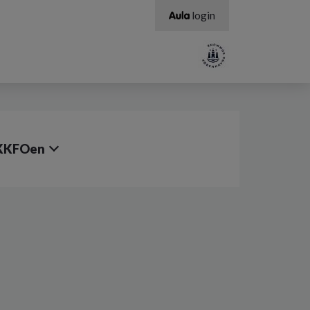
login
KKFOen