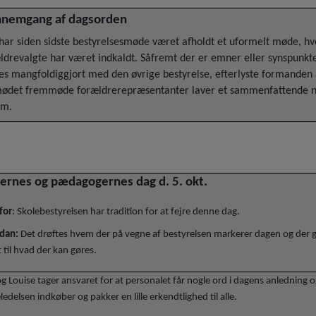
nemgang af dagsorden
har siden sidste bestyrelsesmøde været afholdt et uformelt møde, hv
ldrevalgte har været indkaldt. Såfremt der er emner eller synspunkt
es mangfoldiggjort med den øvrige bestyrelse, efterlyste formanden 
ødet fremmøde forældrerepræsentanter laver et sammenfattende n
om.
ernes og pædagogernes dag d. 5. okt.
for
: Skolebestyrelsen har tradition for at fejre denne dag.
dan:
Det drøftes hvem der på vegne af bestyrelsen markerer dagen og der g
 til hvad der kan gøres.
g Louise tager ansvaret for at personalet får nogle ord i dagens anledning 
ledelsen indkøber og pakker en lille erkendtlighed til alle.