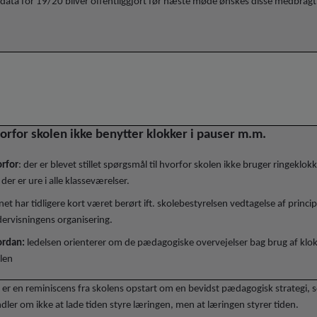
 data for 19/20 bliver offentliggjort før næste møde ønskes disse medbragt
orfor skolen ikke benytter klokker i pauser m.m.
rfor
: der er blevet stillet spørgsmål til hvorfor skolen ikke bruger ringeklok
der er ure i alle klasseværelser.
et har tidligere kort været berørt ift. skolebestyrelsen vedtagelse af princip
ervisningens organisering.
rdan:
ledelsen orienterer om de pædagogiske overvejelser bag brug af klo
len
 er en reminiscens fra skolens opstart om en bevidst pædagogisk strategi,
dler om ikke at lade tiden styre læringen, men at læringen styrer tiden.