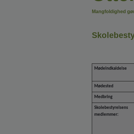
Mangfoldighed gør 
Skolebesty
Re
Mødeindkaldelse
Mødested
Medbring
Skolebestyrelsens
medlemmer: