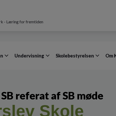
k - Læring for fremtiden
en
Undervisning
Skolebestyrelsen
Om 
SB referat af SB møde
rslev Skole