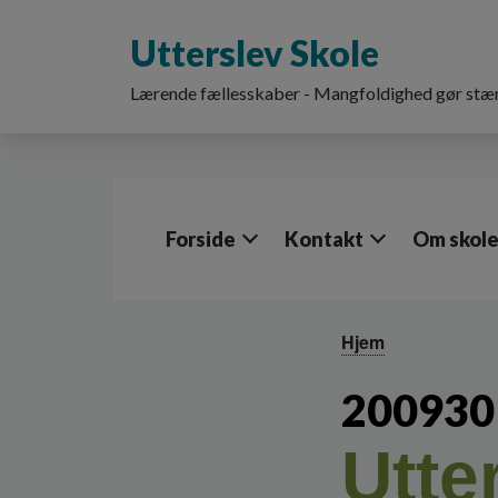
G
å
Utterslev Skole
t
i
Lærende fællesskaber - Mangfoldighed gør stær
l
h
o
v
e
d
Forside
Kontakt
Om skol
i
n
d
h
o
Hjem
l
d
200930 
e
t
Utte