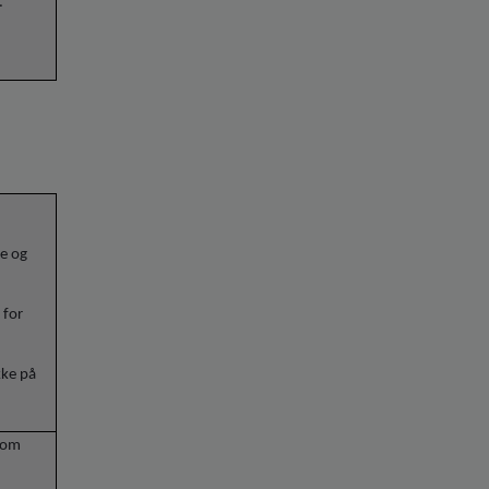
.
ke og
 for
kke på
 som