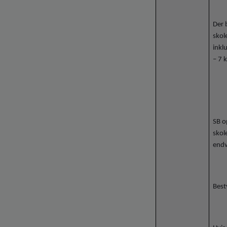
Der 
skol
inkl
– 7 
SB o
skol
endv
Best