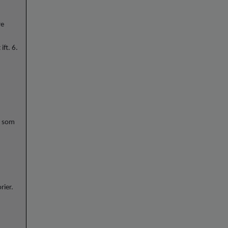
re
ift. 6.
vi som
rier.