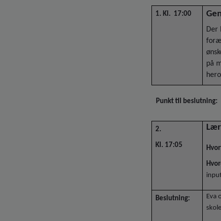
Gen
1. Kl. 17:00
Der 
foræ
ønsk
på m
her
Punkt til beslutning:
Lær
2.
Kl. 17:05
Hvor
Hvor
input
Eva o
Beslutning:
skole