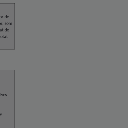
or de
er, som
at de
otat
ives
og