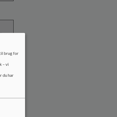
i
 stor
lsyn med
il brug for
g afgang
k – vi
r du har
år,
 4 år