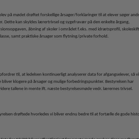
blev på mødet drøftet forskellige årsager/forklaringer til at elever søger and
er. Dette kan skyldes lærertrivsel og sygefravær på den enkelte årgang,
usionsopgaven, åbning af skoler i området f.eks. med idrætsprofil, skoleskift 
klasse, samt praktiske årsager som flytning/private forhold.
pfordrer til, at ledelsen kontinuerligt analyserer data for afgangselever, så 
e bliver klogere på årsager og mulige forbedringspunkter. Bestyrelsen har
idere tallene in mente ift. næste bestyrelsesmøde vedr. lærernes trivsel.
yrelsen drøftede hvorledes vi bliver endnu bedre til at fortælle de gode histo