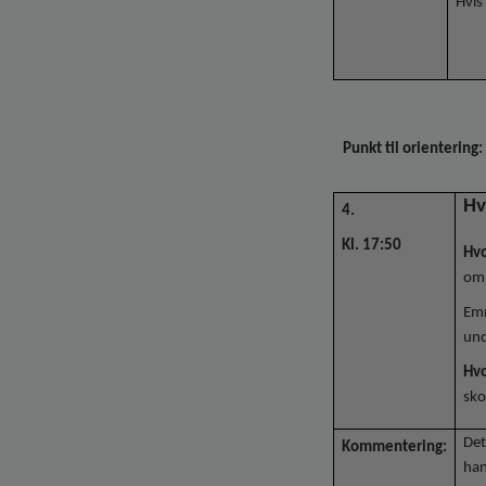
Hvis
Punkt til orientering:
Hv
4.
Kl. 17:50
Hvo
om 
Emn
und
Hvo
sko
Det
Kommentering:
han