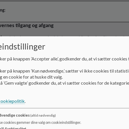
ng:
vernes tilgang og afgang
for
: Skolen har en stor søgning i skolens grunddistrikt på 93 %. Der har dog 
indstillinger
tet fra 6. – 7. årgang været en stor elevudskiftning. For at vi kan fastholde en
lutning til skolen fra børn i skoledistriktet ønsker skolebestyrelsen at føre ti
dan elevernes tilgang og afgang er og hvordan udviklingen har været.
ker på knappen ’Accepter alle’, godkender du, at vi sætter cookies t
dan:
Ledelsen fremlægger data og mulige forklaringer på skolens tilgang o
ker på knappen ’Kun nødvendige,’ sætter vi ikke cookies til statisti
ever.
 en cookie for at huske dit valg.
å ’Gem valgte’ godkender du, at vi sætter cookies for de kategorie
:
cookiepolitik
.
oversigt over udsivning af elever på skolens 10 årgange igennem de sidste 4 
vendige cookies
(altid nødvendig)
gerne med kommunebenchmark
se cookies gemmer dine valg om cookieindstillinger.
oversigt over nye indskrevet elever på skolens 10 årgange igennem de sidste
mål
:
Funktionalitet