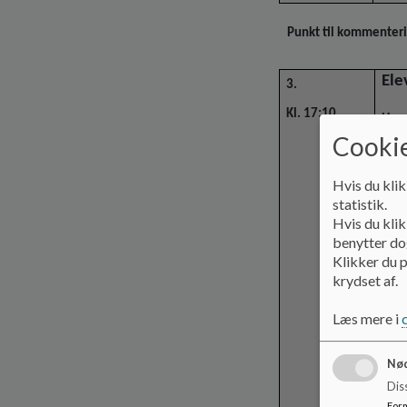
Punkt til kommenteri
Ele
3.
Kl. 17:10
Hvor
Cookie
skif
tils
hvor
Hvis du klik
statistik.
Hvor
Hvis du klik
af el
benytter dog
Klikker du p
krydset af.
Bilag
Læs mere i
Nød
Dis
For