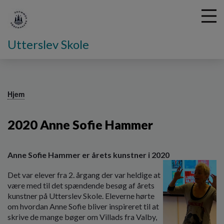
Utterslev Skole
G
å
Hjem
t
i
2020 Anne Sofie Hammer
l
h
o
v
Anne Sofie Hammer er årets kunstner i 2020
e
Det var elever fra 2. årgang der var heldige at
d
være med til det spændende besøg af årets
i
kunstner på Utterslev Skole. Eleverne hørte
n
om hvordan Anne Sofie bliver inspireret til at
d
skrive de mange bøger om Villads fra Valby,
h